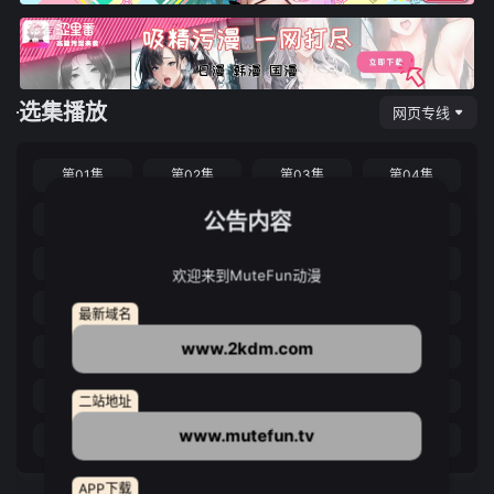
选集播放
网页专线
第01集
第02集
第03集
第04集
公告内容
第05集
第06集
第07集
第08集
第09集
第10集
第11集
第12集
欢迎来到MuteFun动漫
第13集
第14集
第15集
第16集
最新域名
www.2kdm.com
第17集
第18集
第19集
第20集
第21集
第22集
第23集
第24集
二站地址
www.mutefun.tv
第25集
第26集
第27集
第28集
APP下载