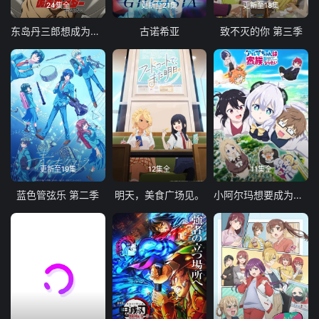
24集全
更新至21集
更新至18集
东岛丹三郎想成为假面骑士
古诺希亚
致不灭的你 第三季
更新至19集
12集全
11集全
蓝色管弦乐 第二季
明天，美食广场见。
小阿尔玛想要成为家人