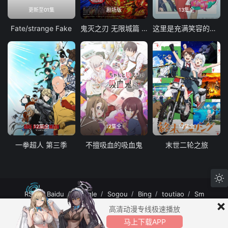
更新至01集
剧场版
13集全
Fate/strange Fake
鬼灭之刃 无限城篇 第一章 猗窝座再袭
这里是充满笑容的职场。
12集全
12集全
12集全
一拳超人 第三季
不擅吸血的吸血鬼
末世二轮之旅
RSS
Baidu
Google
Sogou
Bing
toutiao
Sm
×
MuteFun动漫网站-无声乐趣-(゜-゜)つロ 干杯~MuteFun动漫网站所有内容均来
高清动漫专线极速播放
自互联网分享站点所提供的公开引用资源，未提供资源上传、存储服务。
马上下载APP