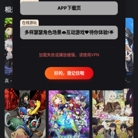
APP下载页
相关推荐
在线游玩
多样瑟瑟角色场景👄互动游戏💗待你体验!🌟
加载失败或播放缓慢，请使用VPN
12集全
12集全
13集全
好的，我记住啦
真・进化果 实不知不觉踏上胜利的人生
东京猫猫 NEW～♡
弹珠汽水瓶里的千岁同学