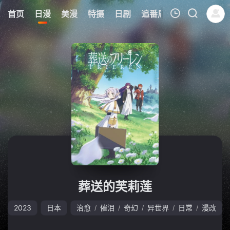
0
首页
日漫
美漫
特摄
日剧
追番周表
今日更新
我的观影记录
暂无观看影片的记录
葬送的芙莉莲
2023
日本
治愈
催泪
奇幻
异世界
日常
漫改
/
/
/
/
/