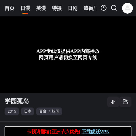
0
首页
日漫
美漫
特摄
日剧
追番周表
今日更新
我的观影记录
学园孤岛
第09集
清空
学园孤岛
2015
日本
百合
/
校园
卡顿请翻墙(亚洲节点优先):
下载虎跃VPN