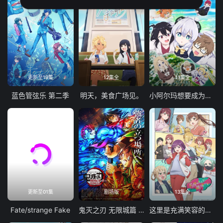
更新至19集
12集全
11集全
蓝色管弦乐 第二季
明天，美食广场见。
小阿尔玛想要成为家人
更新至01集
剧场版
13集全
Fate/strange Fake
鬼灭之刃 无限城篇 第一章 猗窝座再袭
这里是充满笑容的职场。