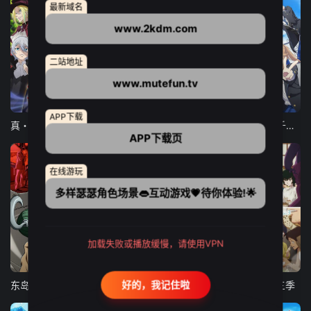
最新域名
www.2kdm.com
二站地址
www.mutefun.tv
12集全
12集全
13集全
APP下载
真・进化果 实不知不觉踏上胜利的人生
东京猫猫 NEW～♡
弹珠汽水瓶里的千岁同学
APP下载页
在线游玩
多样瑟瑟角色场景👄互动游戏💗待你体验!🌟
加载失败或播放缓慢，请使用VPN
24集全
更新至21集
更新至18集
好的，我记住啦
东岛丹三郎想成为假面骑士
古诺希亚
致不灭的你 第三季