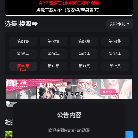
APP高速专线可前往APP观看
点我下载APP（仅安卓/苹果暂无）
选集|换源➡
APP专线
第01集
第02集
第03集
第04集
第05集
第06集
第07集
第08集
第09集
第10集
第11集
第12集
公告内容
相关推荐
欢迎来到MuteFun动漫