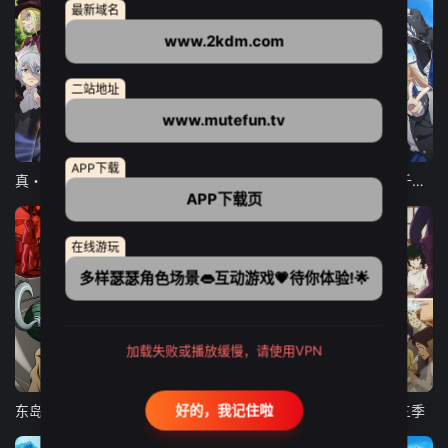
最新域名
www.2kdm.com
二站地址
www.mutefun.tv
12集全
12集全
13集全
APP下载
真・进化果 实不知不觉踏上胜利的人生
东京猫猫 NEW～♡
弹珠汽水瓶里的千岁同学
APP下载页
在线游玩
多样瑟瑟角色场景👄互动游戏💗待你体验!🌟
加载失败或播放缓慢，请使用VPN
24集全
更新至21集
更新至18集
好的，我记住啦
东岛丹三郎想成为假面骑士
古诺希亚
致不灭的你 第三季