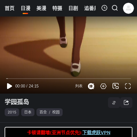
6
首页
日漫
美漫
特摄
日剧
追番周表
今日更新
我的观影记录
学园孤岛
第07集
清空
学园孤岛
2015
日本
百合
/
校园
卡顿请翻墙(亚洲节点优先):
下载虎跃VPN