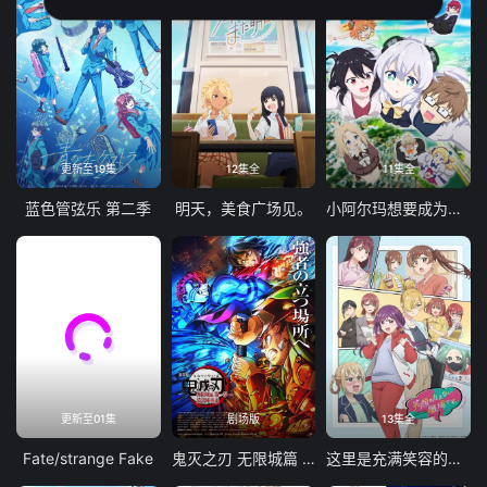
更新至19集
12集全
11集全
蓝色管弦乐 第二季
明天，美食广场见。
小阿尔玛想要成为家人
更新至01集
剧场版
13集全
Fate/strange Fake
鬼灭之刃 无限城篇 第一章 猗窝座再袭
这里是充满笑容的职场。