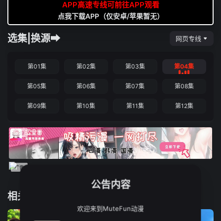
APP高速专线可前往APP观看
点我下载APP（仅安卓/苹果暂无）
选集|换源➡
网页专线
第01集
第02集
第03集
第04集
第05集
第06集
第07集
第08集
第09集
第10集
第11集
第12集
公告内容
相关推荐
欢迎来到MuteFun动漫