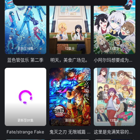
更新至19集
12集全
11集全
蓝色管弦乐 第二季
明天，美食广场见。
小阿尔玛想要成为家人
更新至01集
剧场版
13集全
Fate/strange Fake
鬼灭之刃 无限城篇 第一章 猗窝座再袭
这里是充满笑容的职场。