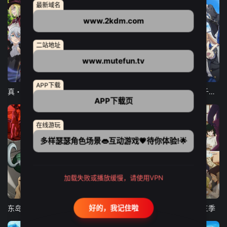
最新域名
www.2kdm.com
二站地址
www.mutefun.tv
12集全
12集全
13集全
APP下载
真・进化果 实不知不觉踏上胜利的人生
东京猫猫 NEW～♡
弹珠汽水瓶里的千岁同学
APP下载页
在线游玩
多样瑟瑟角色场景👄互动游戏💗待你体验!🌟
加载失败或播放缓慢，请使用VPN
24集全
更新至21集
更新至18集
好的，我记住啦
东岛丹三郎想成为假面骑士
古诺希亚
致不灭的你 第三季