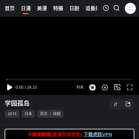
6
首页
日漫
美漫
特摄
日剧
追番周表
今日更新
我的观影记录
学园孤岛
第04集
清空
学园孤岛
2015
日本
百合
/
校园
卡顿请翻墙(亚洲节点优先):
下载虎跃VPN