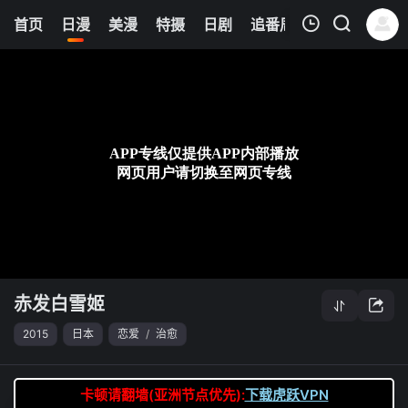
6
首页
日漫
美漫
特摄
日剧
追番周表
今日更新
我的观影记录
赤发白雪姬
第06集
清空
赤发白雪姬
2015
日本
恋爱
/
治愈
卡顿请翻墙(亚洲节点优先):
下载虎跃VPN