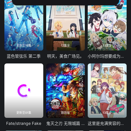
更新至19集
12集全
11集全
蓝色管弦乐 第二季
明天，美食广场见。
小阿尔玛想要成为家人
更新至01集
剧场版
13集全
Fate/strange Fake
鬼灭之刃 无限城篇 第一章 猗窝座再袭
这里是充满笑容的职场。