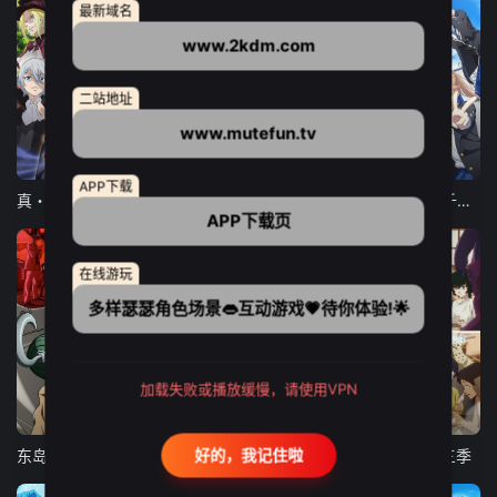
最新域名
www.2kdm.com
二站地址
www.mutefun.tv
12集全
12集全
13集全
APP下载
真・进化果 实不知不觉踏上胜利的人生
东京猫猫 NEW～♡
弹珠汽水瓶里的千岁同学
APP下载页
在线游玩
多样瑟瑟角色场景👄互动游戏💗待你体验!🌟
加载失败或播放缓慢，请使用VPN
24集全
更新至21集
更新至18集
好的，我记住啦
东岛丹三郎想成为假面骑士
古诺希亚
致不灭的你 第三季