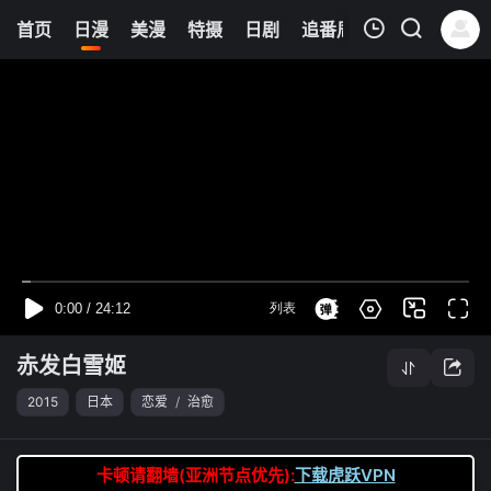
8
首页
日漫
美漫
特摄
日剧
追番周表
今日更新
我的观影记录
赤发白雪姬
第07集
清空
赤发白雪姬
2015
日本
恋爱
/
治愈
卡顿请翻墙(亚洲节点优先):
下载虎跃VPN