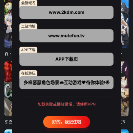
最新域名
www.2kdm.com
二站地址
www.mutefun.tv
12集全
12集全
13集全
APP下载
真・进化果 实不知不觉踏上胜利的人生
东京猫猫 NEW～♡
弹珠汽水瓶里的千岁同学
APP下载页
在线游玩
多样瑟瑟角色场景👄互动游戏💗待你体验!🌟
加载失败或播放缓慢，请使用VPN
24集全
更新至21集
更新至18集
好的，我记住啦
东岛丹三郎想成为假面骑士
古诺希亚
致不灭的你 第三季