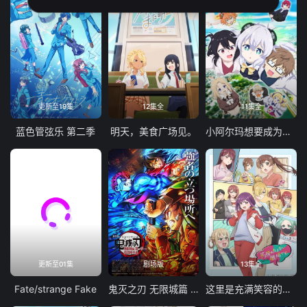
更新至19集
12集全
11集全
蓝色管弦乐 第二季
明天，美食广场见。
小阿尔玛想要成为家人
更新至01集
剧场版
13集全
Fate/strange Fake
鬼灭之刃 无限城篇 第一章 猗窝座再袭
这里是充满笑容的职场。