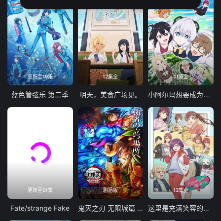
更新至19集
12集全
11集全
蓝色管弦乐 第二季
明天，美食广场见。
小阿尔玛想要成为家人
更新至01集
剧场版
13集全
Fate/strange Fake
鬼灭之刃 无限城篇 第一章 猗窝座再袭
这里是充满笑容的职场。