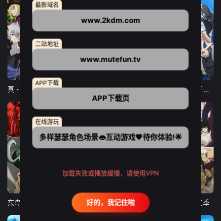
最新域名
www.2kdm.com
二站地址
www.mutefun.tv
12集全
12集全
13集全
APP下载
真・进化果 实不知不觉踏上胜利的人生
东京猫猫 NEW～♡
弹珠汽水瓶里的千岁同学
APP下载页
在线游玩
多样瑟瑟角色场景👄互动游戏💗待你体验!🌟
加载失败或播放缓慢，请使用VPN
24集全
更新至21集
更新至18集
好的，我记住啦
东岛丹三郎想成为假面骑士
古诺希亚
致不灭的你 第三季