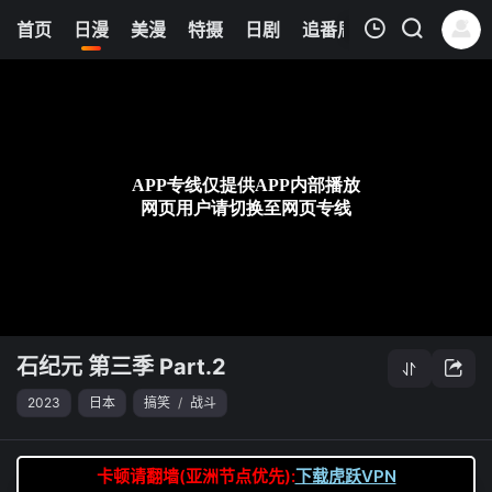
6
首页
日漫
美漫
特摄
日剧
追番周表
今日更新
我的观影记录
石纪元 第三季 Part.2
第16集
清空
石纪元 第三季 Part.2
2023
日本
搞笑
/
战斗
卡顿请翻墙(亚洲节点优先):
下载虎跃VPN