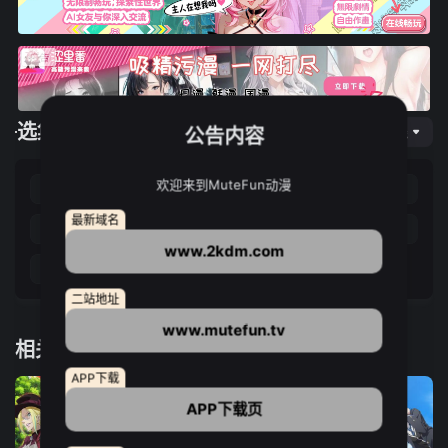
选集播放
网页专线
公告内容
欢迎来到MuteFun动漫
第12集
第13集
第14集
第15集
最新域名
第16集
第17集
第18集
第19集
www.2kdm.com
第20集
第21集
第22集
二站地址
www.mutefun.tv
相关推荐
APP下载
APP下载页