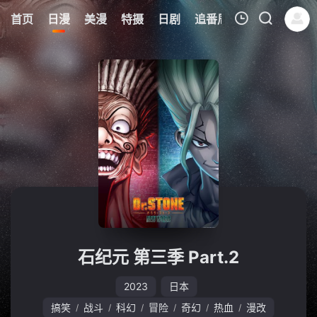
0
首页
日漫
美漫
特摄
日剧
追番周表
今日更新
我的观影记录
暂无观看影片的记录
石纪元 第三季 Part.2
2023
日本
搞笑
战斗
科幻
冒险
奇幻
热血
漫改
/
/
/
/
/
/