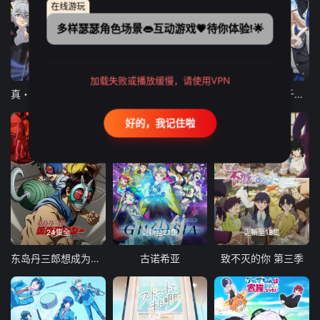
在线游玩
多样瑟瑟角色场景👄互动游戏💗待你体验!🌟
12集全
12集全
13集全
加载失败或播放缓慢，请使用VPN
真・进化果 实不知不觉踏上胜利的人生
东京猫猫 NEW～♡
弹珠汽水瓶里的千岁同学
好的，我记住啦
24集全
更新至21集
更新至18集
东岛丹三郎想成为假面骑士
古诺希亚
致不灭的你 第三季