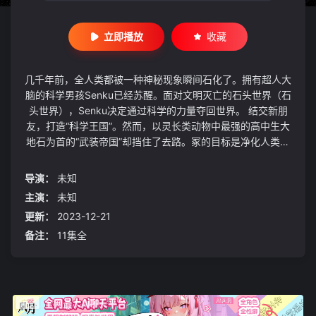
立即播放
收藏
几千年前，全人类都被一种神秘现象瞬间石化了。拥有超人大
脑的科学男孩Senku已经苏醒。面对文明灭亡的石头世界（石
头世界），Senku决定通过科学的力量夺回世界。 结交新朋
友，打造“科学王国”。然而，以灵长类动物中最强的高中生大
地石为首的“武装帝国”却挡住了去路。冢的目标是净化人类，
并试图用强大的力量阻止科学的发展。在科学与武力的较量
中，千空和科学王国占据了上风，两国最终和解。为了复活因
导演：
未知
朋友的反叛而陷入冷睡的冢，以及全人类，科学王国的目标是
主演：
未知
石化射线的来源，世界的另一端，新世界！跳到世界，揭开石
更新：
2023-12-21
化之谜！石世界（石世界）的发现时代终于开始了！
备注：
11集全