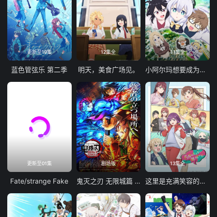
更新至19集
12集全
11集全
蓝色管弦乐 第二季
明天，美食广场见。
小阿尔玛想要成为家人
更新至01集
剧场版
13集全
Fate/strange Fake
鬼灭之刃 无限城篇 第一章 猗窝座再袭
这里是充满笑容的职场。