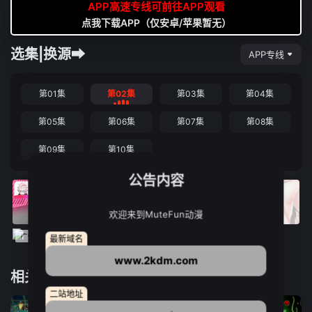
APP高速专线可前往APP观看
点我下载APP（仅安卓/苹果暂无）
选集|换源➡
APP专线
第01集
第02集
第03集
第04集
第05集
第06集
第07集
第08集
第09集
第10集
公告内容
欢迎来到MuteFun动漫
最新域名
www.2kdm.com
相关推荐
二站地址