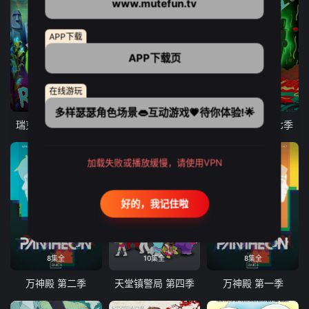
www.mutefun.tv
APP下载
APP下载页
在线游玩
10集全
9集全
10集全
多样瑟瑟角色场景👄互动游戏💗待你体验!🌟
瑞克和莫蒂 第八季
爱、死亡和机器人 第三季
瑞克和莫蒂 第七季
加载失败或播放缓慢，请使用VPN
好的，我记住啦
8集全
10集全
8集全
万神殿 第二季
天堂镇警局 第四季
万神殿 第一季