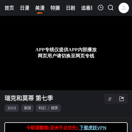
0
首页
日漫
美漫
特摄
日剧
追番周表
今日更新
我的观影记录
瑞克和莫蒂 第七季
第02集
清空
瑞克和莫蒂 第七季
2023
美国
科幻
/
搞笑
卡顿请翻墙(亚洲节点优先):
下载虎跃VPN