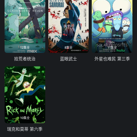
12集全
8集全
11集全
拾荒者统治
蓝眼武士
外星也难民 第三季
10集全
瑞克和莫蒂 第六季