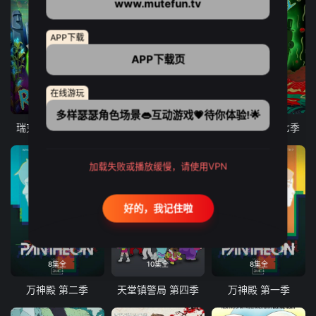
www.mutefun.tv
APP下载
APP下载页
在线游玩
10集全
9集全
10集全
多样瑟瑟角色场景👄互动游戏💗待你体验!🌟
瑞克和莫蒂 第八季
爱、死亡和机器人 第三季
瑞克和莫蒂 第七季
加载失败或播放缓慢，请使用VPN
好的，我记住啦
8集全
10集全
8集全
万神殿 第二季
天堂镇警局 第四季
万神殿 第一季