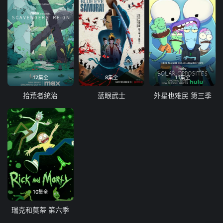
12集全
8集全
11集全
拾荒者统治
蓝眼武士
外星也难民 第三季
10集全
瑞克和莫蒂 第六季