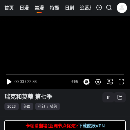
6
首页
日漫
美漫
特摄
日剧
追番周表
今日更新
我的观影记录
瑞克和莫蒂 第七季
第02集
清空
瑞克和莫蒂 第七季
2023
美国
科幻
/
搞笑
卡顿请翻墙(亚洲节点优先):
下载虎跃VPN