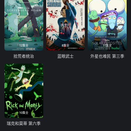
12集全
8集全
11集全
拾荒者统治
蓝眼武士
外星也难民 第三季
10集全
瑞克和莫蒂 第六季