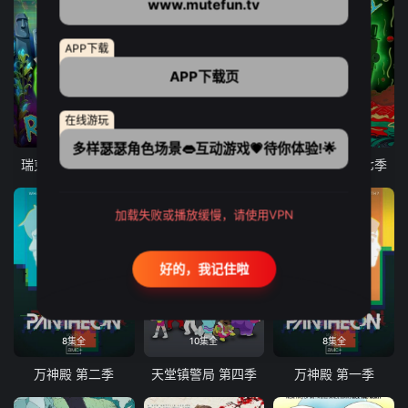
www.mutefun.tv
APP下载
APP下载页
在线游玩
10集全
9集全
10集全
多样瑟瑟角色场景👄互动游戏💗待你体验!🌟
瑞克和莫蒂 第八季
爱、死亡和机器人 第三季
瑞克和莫蒂 第七季
加载失败或播放缓慢，请使用VPN
好的，我记住啦
8集全
10集全
8集全
万神殿 第二季
天堂镇警局 第四季
万神殿 第一季