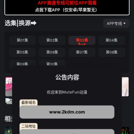
APP高速专线可前往APP观看
点我下载APP（仅安卓/苹果暂无）
选集|换源➡
APP专线
第01集
第02集
第03集
第04集
第05集
第06集
第07集
第08集
第09集
第10集
公告内容
欢迎来到MuteFun动漫
最新域名
www.2kdm.com
相关推荐
二站地址