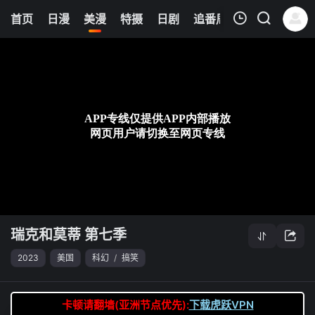
6
首页
日漫
美漫
特摄
日剧
追番周表
今日更新
我的观影记录
瑞克和莫蒂 第七季
第03集
清空
瑞克和莫蒂 第七季
2023
美国
科幻
/
搞笑
卡顿请翻墙(亚洲节点优先):
下载虎跃VPN