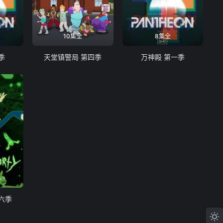
10集全
8集全
季
天堂镇警局 第四季
万神殿 第一季
六季