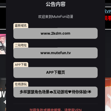
公告内容
卡顿请翻墙(亚洲节点优先):
下载虎跃VP
欢迎来到MuteFun动漫
APP高速专线可前往APP观
点我下载APP（仅安卓/苹果暂无）
最新域名
www.2kdm.com
二站地址
www.mutefun.tv
APP下载
APP下载页
在线游玩
多样瑟瑟角色场景👄互动游戏💗待你体验!🌟
加载失败或播放缓慢，请使用VPN