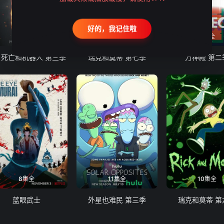
好的，我记住啦
9集全
10集全
8集全
、死亡和机器人 第三季
瑞克和莫蒂 第七季
万神殿 第二
8集全
11集全
10集全
蓝眼武士
外星也难民 第三季
瑞克和莫蒂 第