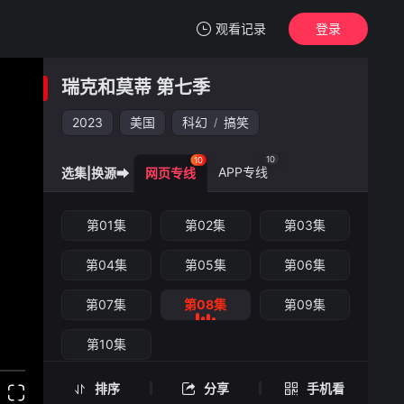
观看记录
登录
我的观影记录
瑞克和莫蒂 第七季
瑞克和莫蒂 第七季
第08集
2023
美国
科幻
搞笑
/
清空
10
10
APP专线
选集|换源➡
网页专线
瑞克和莫蒂 第七季 -第08集
第01集
第02集
第03集
手机扫一扫继续看
第04集
第05集
第06集
第07集
第08集
第09集
第10集
排序
分享
手机看