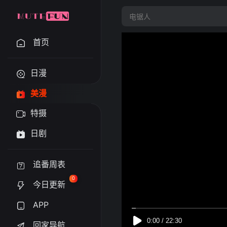
首页
日漫
美漫
特摄
日剧
追番周表
0
今日更新
APP
回家导航