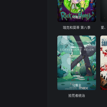
10集全
瑞克和莫蒂 第八季
爱
12集全
拾荒者统治