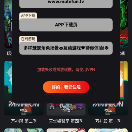
www.mutefun.tv
APP下载
APP下载页
在线游玩
10集全
9集全
10集全
多样瑟瑟角色场景👄互动游戏💗待你体验!🌟
瑞克和莫蒂 第八季
爱、死亡和机器人 第三季
瑞克和莫蒂 第七季
加载失败或播放缓慢，请使用VPN
好的，我记住啦
8集全
10集全
8集全
万神殿 第二季
天堂镇警局 第四季
万神殿 第一季