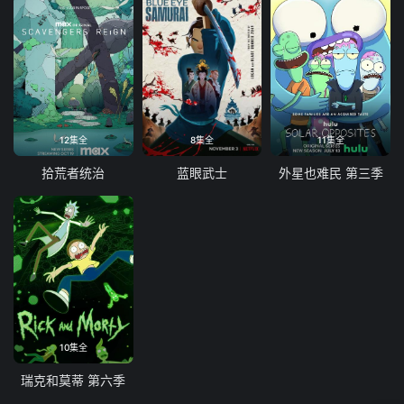
12集全
8集全
11集全
拾荒者统治
蓝眼武士
外星也难民 第三季
10集全
瑞克和莫蒂 第六季