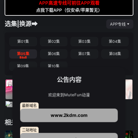
APP高速专线可前往APP观看
点我下载APP（仅安卓/苹果暂无）
选集|换源➡
APP专线
第01集
第02集
第03集
第04集
第05集
第06集
第07集
第08集
第09集
第10集
公告内容
欢迎来到MuteFun动漫
最新域名
www.2kdm.com
相关推荐
二站地址