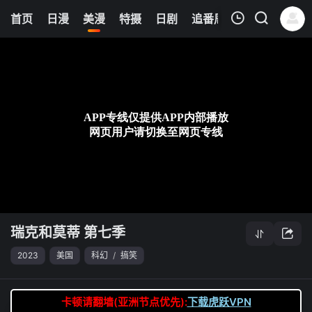
0
首页
日漫
美漫
特摄
日剧
追番周表
今日更新
我的观影记录
瑞克和莫蒂 第七季
第05集
清空
瑞克和莫蒂 第七季
2023
美国
科幻
/
搞笑
卡顿请翻墙(亚洲节点优先):
下载虎跃VPN