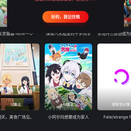
好的，我记住啦
12集全
13集全
24集全
东京猫猫 NEW～♡
弹珠汽水瓶里的千岁同学
12集全
11集全
更新至01集
明天，美食广场见。
小阿尔玛想要成为家人
Fate/strange 