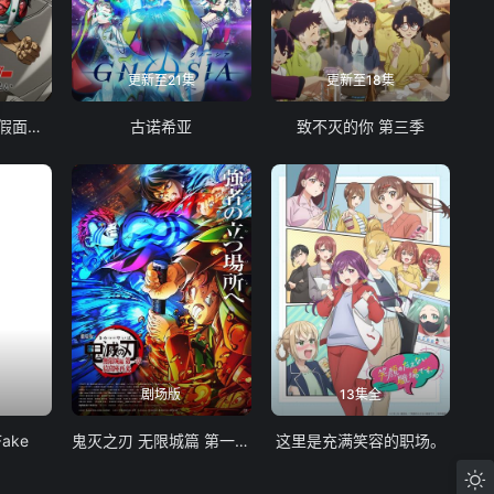
更新至21集
更新至18集
东岛丹三郎想成为假面骑士
古诺希亚
致不灭的你 第三季
剧场版
13集全
Fake
鬼灭之刃 无限城篇 第一章 猗窝座再袭
这里是充满笑容的职场。