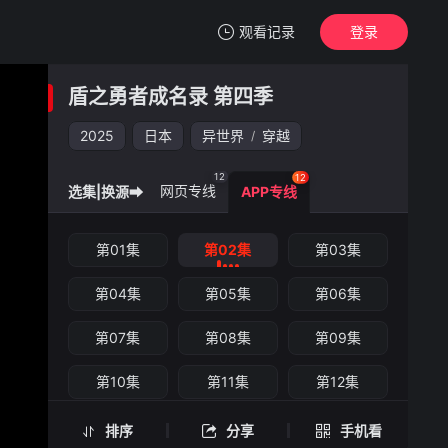
观看记录
登录
我的观影记录
盾之勇者成名录 第四季
盾之勇者成名录 第四季
第02集
2025
日本
异世界
穿越
/
清空
12
12
网页专线
选集|换源➡
APP专线
盾之勇者成名录 第四季 -第02集
第01集
第02集
第03集
手机扫一扫继续看
第04集
第05集
第06集
第07集
第08集
第09集
第10集
第11集
第12集
排序
分享
手机看