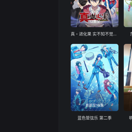
12集全
真・进化果 实不知不觉踏上胜利的人生
更新至19集
蓝色管弦乐 第二季