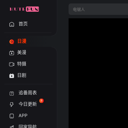
首页
日漫
美漫
特摄
日剧
追番周表
6
今日更新
APP
回家导航