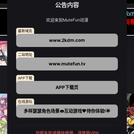
公告内容
卡顿请翻墙(亚洲节点优先):
下载虎跃VP
欢迎来到MuteFun动漫
APP高速专线可前往APP观
点我下载APP（仅安卓/苹果暂无）
最新域名
www.2kdm.com
二站地址
www.mutefun.tv
APP下载
APP下载页
在线游玩
多样瑟瑟角色场景👄互动游戏💗待你体验!🌟
加载失败或播放缓慢，请使用VPN