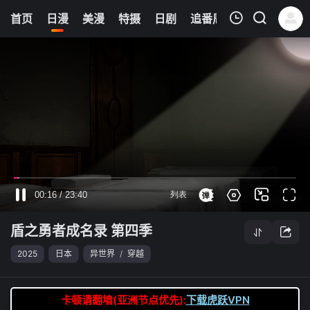
0
首页
日漫
美漫
特摄
日剧
追番周表
今日更新
我的观影记录
盾之勇者成名录 第四季
第02集
清空
盾之勇者成名录 第四季
2025
日本
异世界
/
穿越
卡顿请翻墙(亚洲节点优先):
下载虎跃VPN