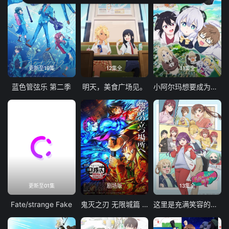
更新至19集
12集全
11集全
蓝色管弦乐 第二季
明天，美食广场见。
小阿尔玛想要成为家人
更新至01集
剧场版
13集全
Fate/strange Fake
鬼灭之刃 无限城篇 第一章 猗窝座再袭
这里是充满笑容的职场。