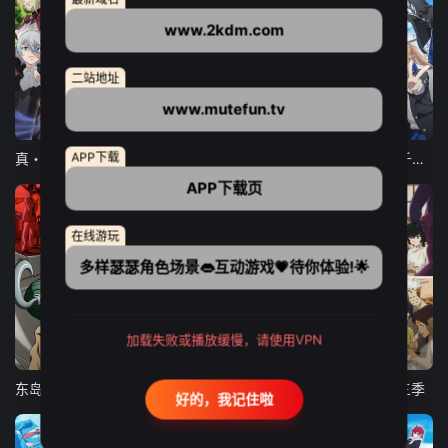
www.2kdm.com
二站地址
www.mutefun.tv
12集全
12集全
13集全
APP下载
真・进化果 实不知不觉踏上胜利的人生
东京猫猫 NEW～♡
弹珠汽水瓶里的千岁同学
APP下载页
在线游玩
多样瑟瑟角色场景👄互动游戏💗待你体验!🌟
加载失败或播放缓慢，请使用VPN
24集全
更新至21集
更新至18集
东岛丹三郎想成为假面骑士
古诺希亚
致不灭的你 第三季
好的，我记住啦