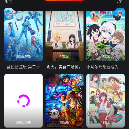
东岛丹三郎想成为假面骑士
古诺希亚
致不灭的你 第三季
更新至19集
12集全
11集全
蓝色管弦乐 第二季
明天，美食广场见。
小阿尔玛想要成为家人
更新至01集
剧场版
13集全