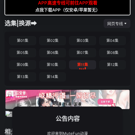
APP高速专线可前往APP观看
点我下载APP（仅安卓/苹果暂无）
选集|换源➡
网页专线
第01集
第02集
第03集
第04集
第05集
第06集
第07集
第08集
第09集
第10集
第11集
第12集
第13集
第14集
公告内容
相关推荐
欢迎来到MuteFun动漫