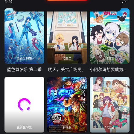
东岛丹三郎想成为假面骑士
古诺希亚
致不灭的你 第三季
更新至19集
12集全
11集全
蓝色管弦乐 第二季
明天，美食广场见。
小阿尔玛想要成为家人
更新至01集
剧场版
13集全