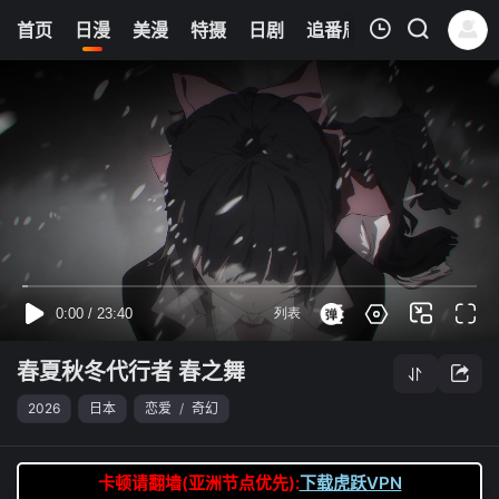
6
首页
日漫
美漫
特摄
日剧
追番周表
今日更新
我的观影记录
春夏秋冬代行者 春之舞
第11集
清空
春夏秋冬代行者 春之舞
2026
日本
恋爱
/
奇幻
卡顿请翻墙(亚洲节点优先):
下载虎跃VPN