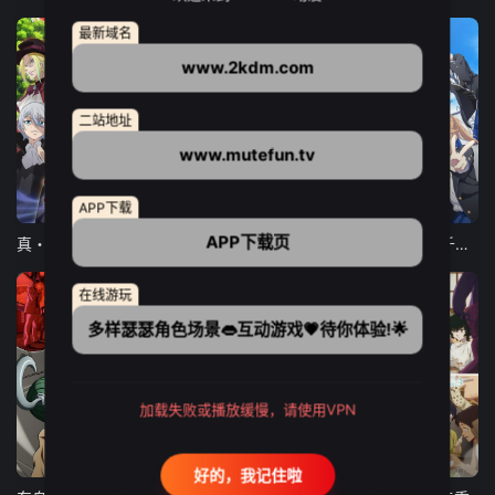
最新域名
www.2kdm.com
二站地址
www.mutefun.tv
12集全
12集全
13集全
APP下载
APP下载页
真・进化果 实不知不觉踏上胜利的人生
东京猫猫 NEW～♡
弹珠汽水瓶里的千岁同学
在线游玩
多样瑟瑟角色场景👄互动游戏💗待你体验!🌟
加载失败或播放缓慢，请使用VPN
24集全
更新至21集
更新至18集
好的，我记住啦