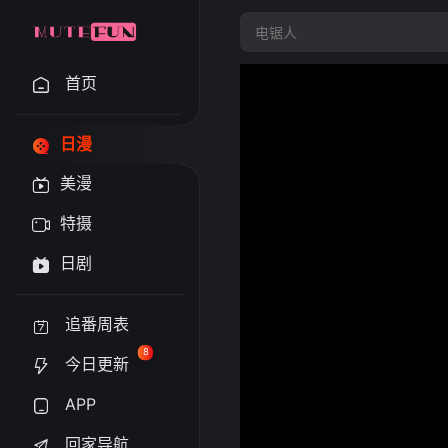
首页
日漫
美漫
特摄
日剧
追番周表
8
今日更新
APP
回家导航