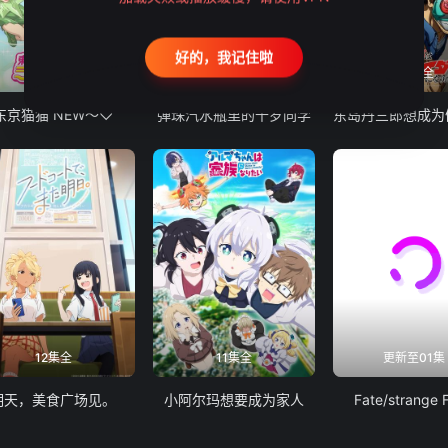
好的，我记住啦
12集全
13集全
24集全
东京猫猫 NEW～♡
弹珠汽水瓶里的千岁同学
12集全
11集全
更新至01集
明天，美食广场见。
小阿尔玛想要成为家人
Fate/strange 