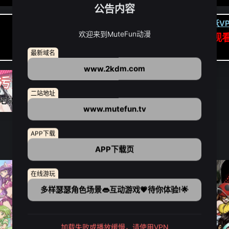
公告内容
卡顿请翻墙(亚洲节点优先):
下载虎跃VP
欢迎来到MuteFun动漫
APP高速专线可前往APP观
点我下载APP（仅安卓/苹果暂无）
最新域名
www.2kdm.com
二站地址
www.mutefun.tv
APP下载
APP下载页
在线游玩
多样瑟瑟角色场景👄互动游戏💗待你体验!🌟
加载失败或播放缓慢，请使用VPN