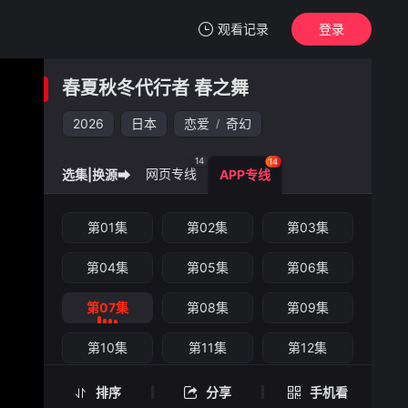
观看记录
登录
我的观影记录
春夏秋冬代行者 春之舞
春夏秋冬代行者 春之舞
第07集
2026
日本
恋爱
奇幻
/
清空
14
14
网页专线
选集|换源➡
APP专线
春夏秋冬代行者 春之舞 -第07集
第01集
第02集
第03集
手机扫一扫继续看
第04集
第05集
第06集
第07集
第08集
第09集
第10集
第11集
第12集
第13集
第14集
排序
分享
手机看