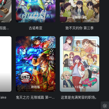
更新至21集
更新至18集
东岛丹三郎想成为假面骑士
古诺希亚
致不灭的你 第三季
剧场版
13集全
Fake
鬼灭之刃 无限城篇 第一章 猗窝座再袭
这里是充满笑容的职场。