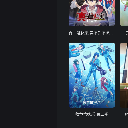
12集全
真・进化果 实不知不觉踏上胜利的人生
更新至19集
蓝色管弦乐 第二季