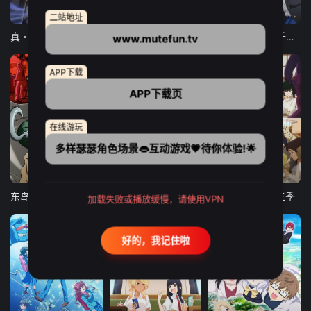
12集全
12集全
13集全
二站地址
真・进化果 实不知不觉踏上胜利的人生
东京猫猫 NEW～♡
弹珠汽水瓶里的千岁同学
www.mutefun.tv
APP下载
APP下载页
在线游玩
多样瑟瑟角色场景👄互动游戏💗待你体验!🌟
24集全
更新至21集
更新至18集
东岛丹三郎想成为假面骑士
古诺希亚
致不灭的你 第三季
加载失败或播放缓慢，请使用VPN
好的，我记住啦