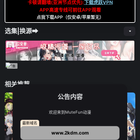
卡顿请翻墙(亚洲节点优先):
下载虎跃VPN
APP高速专线可前往APP观看
点我下载APP（仅安卓/苹果暂无）
选集|换源➡
相关推荐
公告内容
欢迎来到MuteFun动漫
最新域名
www.2kdm.com