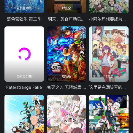
更新至19集
12集全
11集全
蓝色管弦乐 第二季
明天，美食广场见。
小阿尔玛想要成为家人
更新至01集
剧场版
13集全
Fate/strange Fake
鬼灭之刃 无限城篇 第一章 猗窝座再袭
这里是充满笑容的职场。