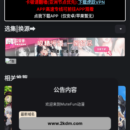
卡顿请翻墙(亚洲节点优先):
下载虎跃VPN
APP高速专线可前往APP观看
点我下载APP（仅安卓/苹果暂无）
选集|换源➡
相关推荐
公告内容
欢迎来到MuteFun动漫
最新域名
www.2kdm.com