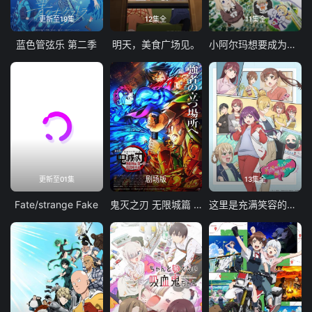
更新至19集
12集全
11集全
蓝色管弦乐 第二季
明天，美食广场见。
小阿尔玛想要成为家人
更新至01集
剧场版
13集全
Fate/strange Fake
鬼灭之刃 无限城篇 第一章 猗窝座再袭
这里是充满笑容的职场。