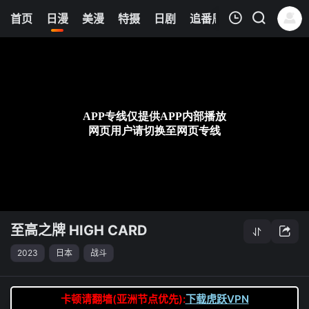
8
首页
日漫
美漫
特摄
日剧
追番周表
今日更新
我的观影记录
至高之牌 HIGH CARD
第11集
清空
至高之牌 HIGH CARD
2023
日本
战斗
卡顿请翻墙(亚洲节点优先):
下载虎跃VPN