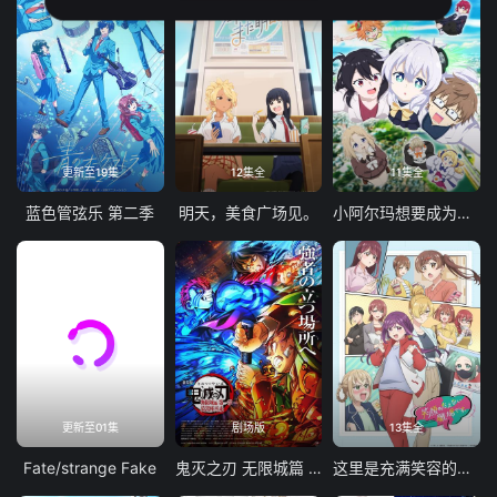
更新至19集
12集全
11集全
蓝色管弦乐 第二季
明天，美食广场见。
小阿尔玛想要成为家人
更新至01集
剧场版
13集全
Fate/strange Fake
鬼灭之刃 无限城篇 第一章 猗窝座再袭
这里是充满笑容的职场。