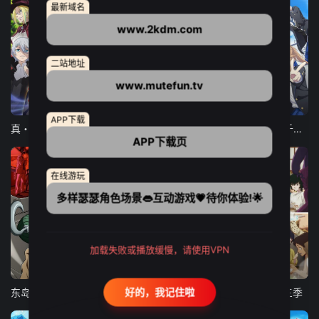
最新域名
www.2kdm.com
二站地址
www.mutefun.tv
12集全
12集全
13集全
APP下载
真・进化果 实不知不觉踏上胜利的人生
东京猫猫 NEW～♡
弹珠汽水瓶里的千岁同学
APP下载页
在线游玩
多样瑟瑟角色场景👄互动游戏💗待你体验!🌟
加载失败或播放缓慢，请使用VPN
24集全
更新至21集
更新至18集
好的，我记住啦
东岛丹三郎想成为假面骑士
古诺希亚
致不灭的你 第三季