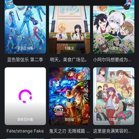
更新至19集
12集全
11集全
蓝色管弦乐 第二季
明天，美食广场见。
小阿尔玛想要成为家人
更新至01集
剧场版
13集全
Fate/strange Fake
鬼灭之刃 无限城篇 第一章 猗窝座再袭
这里是充满笑容的职场。