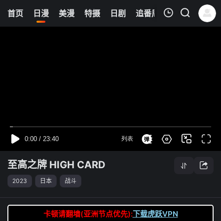
0
首页
日漫
美漫
特摄
日剧
追番周表
今日更新
我的观影记录
至高之牌 HIGH CARD
第10集
清空
至高之牌 HIGH CARD
2023
日本
战斗
卡顿请翻墙(亚洲节点优先):
下载虎跃VPN