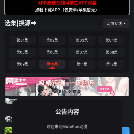
APP高速专线可前往APP观看
点我下载APP（仅安卓/苹果暂无）
选集|换源➡
网页专线
第01集
第02集
第03集
第04集
第05集
第06集
第07集
第08集
第09集
第10集
第11集
第12集
公告内容
相关推荐
欢迎来到MuteFun动漫