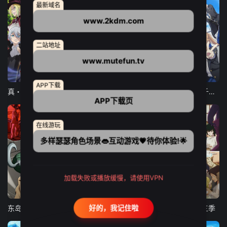
最新域名
www.2kdm.com
二站地址
www.mutefun.tv
12集全
12集全
13集全
APP下载
真・进化果 实不知不觉踏上胜利的人生
东京猫猫 NEW～♡
弹珠汽水瓶里的千岁同学
APP下载页
在线游玩
多样瑟瑟角色场景👄互动游戏💗待你体验!🌟
加载失败或播放缓慢，请使用VPN
24集全
更新至21集
更新至18集
好的，我记住啦
东岛丹三郎想成为假面骑士
古诺希亚
致不灭的你 第三季