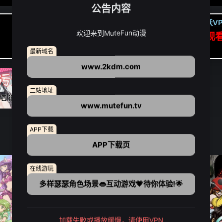
公告内容
卡顿请翻墙(亚洲节点优先):
下载虎跃VP
欢迎来到MuteFun动漫
APP高速专线可前往APP观
点我下载APP（仅安卓/苹果暂无）
最新域名
www.2kdm.com
二站地址
www.mutefun.tv
APP下载
APP下载页
在线游玩
多样瑟瑟角色场景👄互动游戏💗待你体验!🌟
加载失败或播放缓慢，请使用VPN