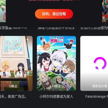
好的，我记住啦
12集全
13集全
24集全
东京猫猫 NEW～♡
弹珠汽水瓶里的千岁同学
12集全
11集全
更新至01集
明天，美食广场见。
小阿尔玛想要成为家人
Fate/strange 