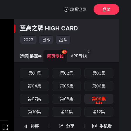
观看记录
登录
我的观影记录
至高之牌 HIGH CARD
至高之牌 HIGH CARD
第09集
2023
日本
战斗
清空
12
12
APP专线
选集|换源➡
网页专线
至高之牌 HIGH CARD -第09集
第01集
第02集
第03集
手机扫一扫继续看
第04集
第05集
第06集
第07集
第08集
第09集
第10集
第11集
第12集
排序
分享
手机看