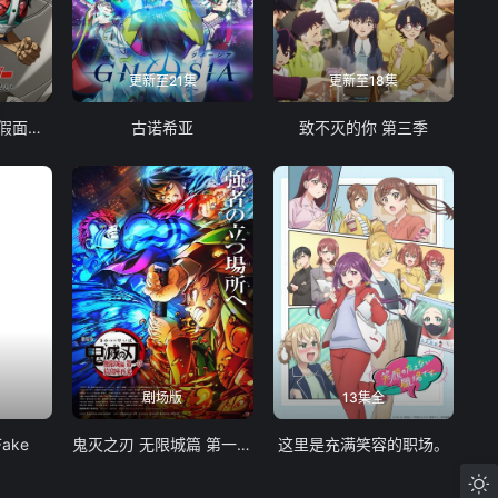
更新至21集
更新至18集
东岛丹三郎想成为假面骑士
古诺希亚
致不灭的你 第三季
剧场版
13集全
Fake
鬼灭之刃 无限城篇 第一章 猗窝座再袭
这里是充满笑容的职场。