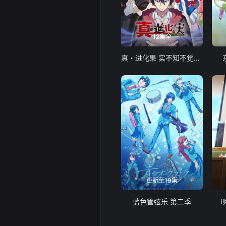
12集全
真・进化果 实不知不觉踏上胜利的人生
更新至19集
蓝色管弦乐 第二季