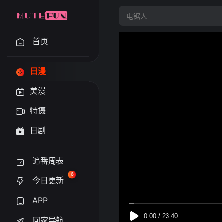
首页
日漫
美漫
特摄
日剧
追番周表
6
今日更新
APP
回家导航