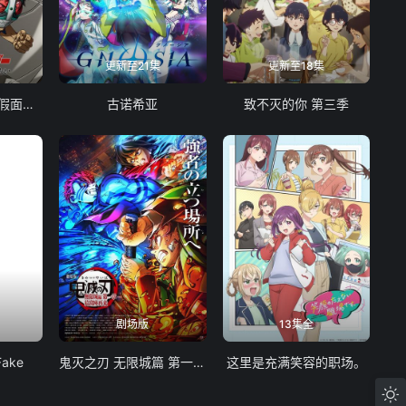
更新至21集
更新至18集
东岛丹三郎想成为假面骑士
古诺希亚
致不灭的你 第三季
剧场版
13集全
Fake
鬼灭之刃 无限城篇 第一章 猗窝座再袭
这里是充满笑容的职场。