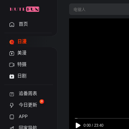
首页
日漫
美漫
特摄
日剧
追番周表
6
今日更新
APP
回家导航