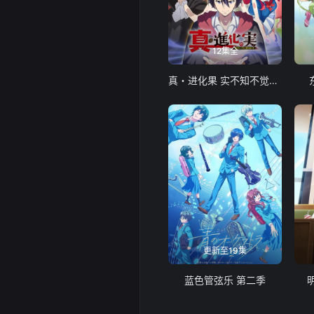
12集全
真・进化果 实不知不觉踏上胜利的人生
更新至19集
蓝色管弦乐 第二季