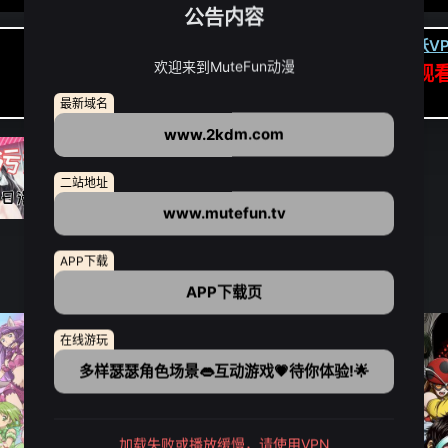
公告内容
卡顿请翻墙(亚洲节点优先):
下载虎跃VP
欢迎来到MuteFun动漫
APP高速专线可前往APP观
点我下载APP（仅安卓/苹果暂无）
最新域名
www.2kdm.com
二站地址
www.mutefun.tv
APP下载
APP下载页
在线游玩
多样瑟瑟角色场景👄互动游戏💗待你体验!🌟
加载失败或播放缓慢，请使用VPN