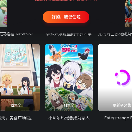
好的，我记住啦
12集全
13集全
24集全
东京猫猫 NEW～♡
弹珠汽水瓶里的千岁同学
12集全
11集全
更新至01集
明天，美食广场见。
小阿尔玛想要成为家人
Fate/strange 