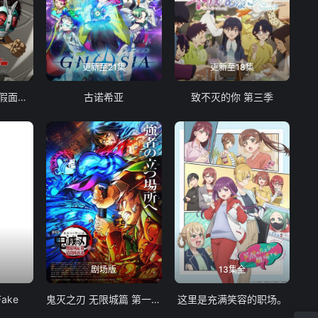
更新至21集
更新至18集
东岛丹三郎想成为假面骑士
古诺希亚
致不灭的你 第三季
剧场版
13集全
Fake
鬼灭之刃 无限城篇 第一章 猗窝座再袭
这里是充满笑容的职场。