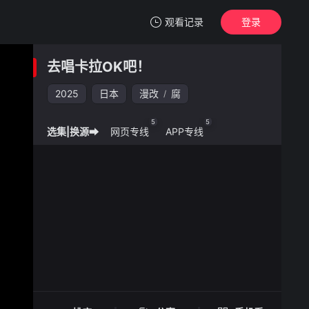
观看记录
登录
我的观影记录
去唱卡拉OK吧！
去唱卡拉OK吧！
2025
日本
漫改
腐
/
清空
5
5
选集|换源➡
网页专线
APP专线
去唱卡拉OK吧！ -
手机扫一扫继续看