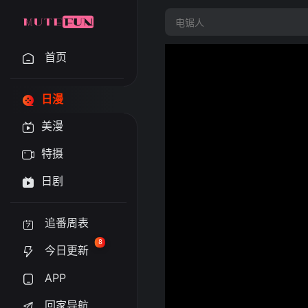
首页
日漫
美漫
特摄
日剧
追番周表
8
今日更新
APP
回家导航