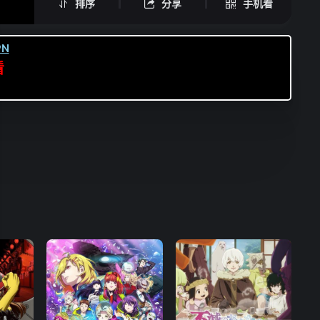
排序
分享
手机看
N
看