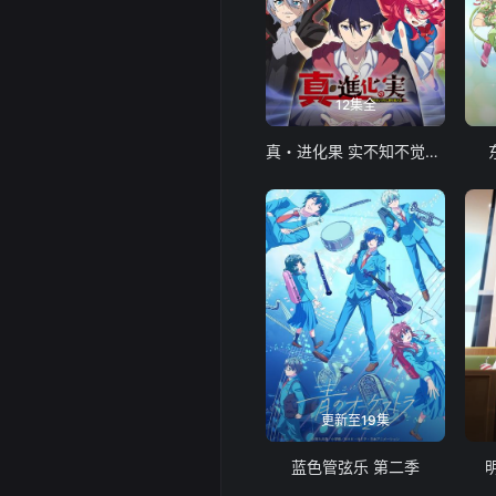
12集全
真・进化果 实不知不觉踏上胜利的人生
更新至19集
蓝色管弦乐 第二季