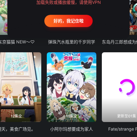
加载失败或播放缓慢，请使用VPN
好的，我记住啦
12集全
13集全
24集全
东京猫猫 NEW～♡
弹珠汽水瓶里的千岁同学
12集全
11集全
更新至01集
明天，美食广场见。
小阿尔玛想要成为家人
Fate/strange 