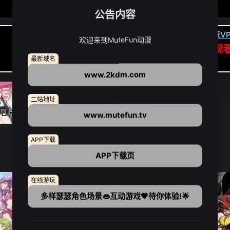
公告内容
卡顿请翻墙(亚洲节点优先):
下载虎跃VP
欢迎来到MuteFun动漫
APP高速专线可前往APP观
最新域名
点我下载APP（仅安卓/苹果暂无）
www.2kdm.com
二站地址
www.mutefun.tv
APP下载
APP下载页
在线游玩
多样瑟瑟角色场景👄互动游戏💗待你体验!🌟