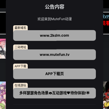
公告内容
卡顿请翻墙(亚洲节点优先):
下载虎跃VP
欢迎来到MuteFun动漫
APP高速专线可前往APP观
最新域名
点我下载APP（仅安卓/苹果暂无）
www.2kdm.com
二站地址
www.mutefun.tv
APP下载
APP下载页
在线游玩
多样瑟瑟角色场景👄互动游戏💗待你体验!🌟