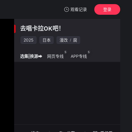
观看记录
登录
我的观影记录
去唱卡拉OK吧！
去唱卡拉OK吧！
2025
日本
漫改
腐
/
清空
5
5
选集|换源➡
网页专线
APP专线
去唱卡拉OK吧！ -
手机扫一扫继续看