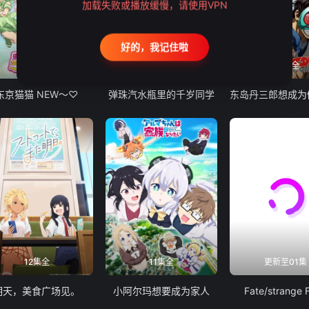
加载失败或播放缓慢，请使用VPN
好的，我记住啦
12集全
13集全
24集全
东京猫猫 NEW～♡
弹珠汽水瓶里的千岁同学
12集全
11集全
更新至01集
明天，美食广场见。
小阿尔玛想要成为家人
Fate/strange 