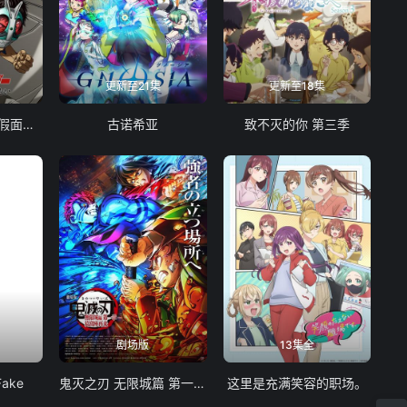
更新至21集
更新至18集
东岛丹三郎想成为假面骑士
古诺希亚
致不灭的你 第三季
剧场版
13集全
Fake
鬼灭之刃 无限城篇 第一章 猗窝座再袭
这里是充满笑容的职场。