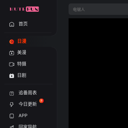
首页
日漫
美漫
特摄
日剧
追番周表
6
今日更新
APP
回家导航