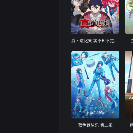
12集全
真・进化果 实不知不觉踏上胜利的人生
更新至19集
蓝色管弦乐 第二季