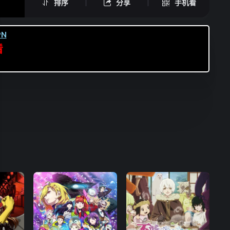
排序
分享
手机看
N
看