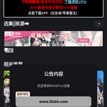
卡顿请翻墙(亚洲节点优先):
下载虎跃VPN
APP高速专线可前往APP观看
点我下载APP（仅安卓/苹果暂无）
选集|换源➡
相关推荐
公告内容
欢迎来到MuteFun动漫
最新域名
www.2kdm.com