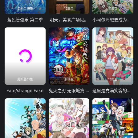
更新至19集
12集全
11集全
蓝色管弦乐 第二季
明天，美食广场见。
小阿尔玛想要成为家人
更新至01集
剧场版
13集全
Fate/strange Fake
鬼灭之刃 无限城篇 第一章 猗窝座再袭
这里是充满笑容的职场。