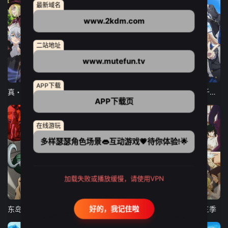
最新域名
www.2kdm.com
二站地址
www.mutefun.tv
12集全
12集全
13集全
APP下载
真・进化果 实不知不觉踏上胜利的人生
东京猫猫 NEW～♡
弹珠汽水瓶里的千岁同学
APP下载页
在线游玩
多样瑟瑟角色场景👄互动游戏💗待你体验!🌟
加载失败或播放缓慢，请使用VPN
24集全
更新至21集
更新至18集
好的，我记住啦
东岛丹三郎想成为假面骑士
古诺希亚
致不灭的你 第三季