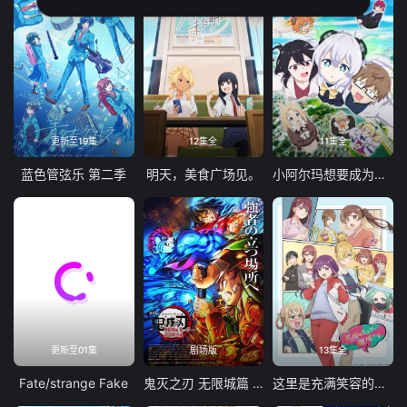
更新至19集
12集全
11集全
蓝色管弦乐 第二季
明天，美食广场见。
小阿尔玛想要成为家人
更新至01集
剧场版
13集全
Fate/strange Fake
鬼灭之刃 无限城篇 第一章 猗窝座再袭
这里是充满笑容的职场。