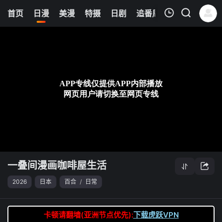
0
首页
日漫
美漫
特摄
日剧
追番周表
今日更新
我的观影记录
一叠间漫画咖啡屋生活
第03集
清空
一叠间漫画咖啡屋生活
2026
日本
百合
/
日常
卡顿请翻墙(亚洲节点优先):
下载虎跃VPN