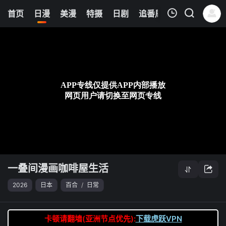
0
首页
日漫
美漫
特摄
日剧
追番周表
今日更新
我的观影记录
一叠间漫画咖啡屋生活
第04集
清空
一叠间漫画咖啡屋生活
2026
日本
百合
/
日常
卡顿请翻墙(亚洲节点优先):
下载虎跃VPN