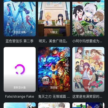
更新至19集
12集全
11集全
蓝色管弦乐 第二季
明天，美食广场见。
小阿尔玛想要成为家人
更新至01集
剧场版
13集全
Fate/strange Fake
鬼灭之刃 无限城篇 第一章 猗窝座再袭
这里是充满笑容的职场。