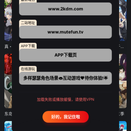
www.2kdm.com
二站地址
www.mutefun.tv
12集全
12集全
13集全
APP下载
真・进化果 实不知不觉踏上胜利的人生
东京猫猫 NEW～♡
弹珠汽水瓶里的千岁同学
APP下载页
在线游玩
多样瑟瑟角色场景👄互动游戏💗待你体验!🌟
加载失败或播放缓慢，请使用VPN
24集全
更新至21集
更新至18集
东岛丹三郎想成为假面骑士
古诺希亚
致不灭的你 第三季
好的，我记住啦