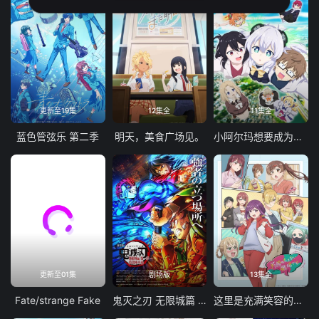
更新至19集
12集全
11集全
蓝色管弦乐 第二季
明天，美食广场见。
小阿尔玛想要成为家人
更新至01集
剧场版
13集全
Fate/strange Fake
鬼灭之刃 无限城篇 第一章 猗窝座再袭
这里是充满笑容的职场。