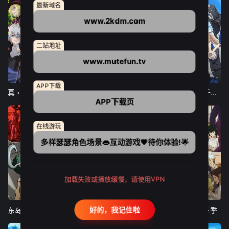
最新域名
www.2kdm.com
二站地址
www.mutefun.tv
12集全
12集全
13集全
APP下载
真・进化果 实不知不觉踏上胜利的人生
东京猫猫 NEW～♡
弹珠汽水瓶里的千岁同学
APP下载页
在线游玩
多样瑟瑟角色场景👄互动游戏💗待你体验!🌟
加载失败或播放缓慢，请使用VPN
24集全
更新至21集
更新至18集
好的，我记住啦
东岛丹三郎想成为假面骑士
古诺希亚
致不灭的你 第三季