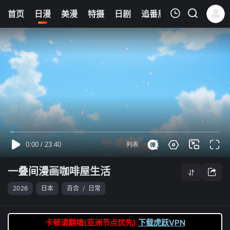
0
首页
日漫
美漫
特摄
日剧
追番周表
今日更新
我的观影记录
一叠间漫画咖啡屋生活
第01集
清空
一叠间漫画咖啡屋生活
2026
日本
百合
/
日常
卡顿请翻墙(亚洲节点优先):
下载虎跃VPN