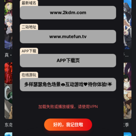
最新域名
www.2kdm.com
二站地址
www.mutefun.tv
12集全
12集全
13集全
APP下载
真・进化果 实不知不觉踏上胜利的人生
东京猫猫 NEW～♡
弹珠汽水瓶里的千岁同学
APP下载页
在线游玩
多样瑟瑟角色场景👄互动游戏💗待你体验!🌟
加载失败或播放缓慢，请使用VPN
24集全
更新至21集
更新至18集
好的，我记住啦
东岛丹三郎想成为假面骑士
古诺希亚
致不灭的你 第三季