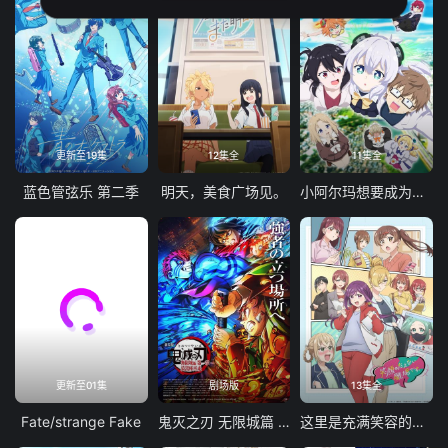
更新至19集
12集全
11集全
蓝色管弦乐 第二季
明天，美食广场见。
小阿尔玛想要成为家人
更新至01集
剧场版
13集全
Fate/strange Fake
鬼灭之刃 无限城篇 第一章 猗窝座再袭
这里是充满笑容的职场。