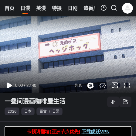
0
首页
日漫
美漫
特摄
日剧
追番周表
今日更新
我的观影记录
一叠间漫画咖啡屋生活
第06集
清空
一叠间漫画咖啡屋生活
2026
日本
百合
/
日常
卡顿请翻墙(亚洲节点优先):
下载虎跃VPN