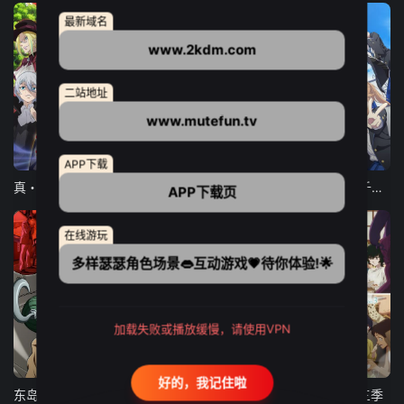
最新域名
www.2kdm.com
二站地址
www.mutefun.tv
12集全
12集全
13集全
APP下载
真・进化果 实不知不觉踏上胜利的人生
东京猫猫 NEW～♡
弹珠汽水瓶里的千岁同学
APP下载页
在线游玩
多样瑟瑟角色场景👄互动游戏💗待你体验!🌟
加载失败或播放缓慢，请使用VPN
24集全
更新至21集
更新至18集
好的，我记住啦
东岛丹三郎想成为假面骑士
古诺希亚
致不灭的你 第三季