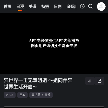
8
首页
日漫
美漫
特摄
日剧
追番周表
今日更新
我的观影记录
异世界一击无双姐姐 ～姐同伴异世界生活开启～
第05集
清空
异世界一击无双姐姐 ～姐同伴异
世界生活开启～
2023
日本
异世界
/
穿越