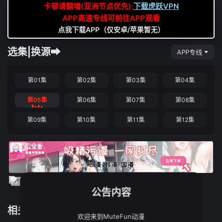
卡顿请翻墙(亚洲节点优先):
下载虎跃VPN
APP高速专线可前往APP观看
点我下载APP（仅安卓/苹果暂无）
选集|换源➡
APP专线
第01集
第02集
第03集
第04集
第05集
第06集
第07集
第08集
第09集
第10集
第11集
第12集
公告内容
相关推荐
欢迎来到MuteFun动漫