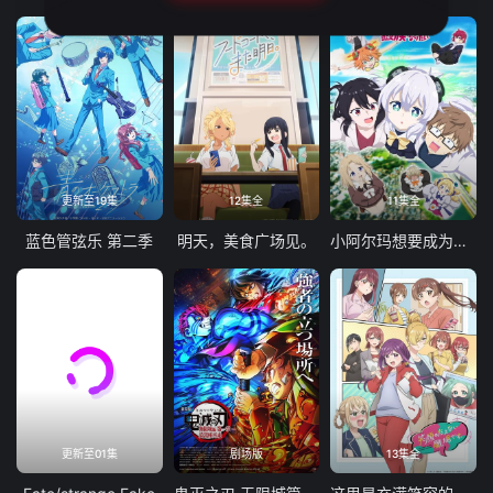
更新至19集
12集全
11集全
蓝色管弦乐 第二季
明天，美食广场见。
小阿尔玛想要成为家人
更新至01集
剧场版
13集全