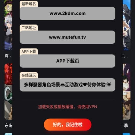
最新域名
www.2kdm.com
二站地址
www.mutefun.tv
12集全
12集全
13集全
APP下载
真・进化果 实不知不觉踏上胜利的人生
东京猫猫 NEW～♡
弹珠汽水瓶里的千岁同学
APP下载页
在线游玩
多样瑟瑟角色场景👄互动游戏💗待你体验!🌟
加载失败或播放缓慢，请使用VPN
24集全
更新至21集
更新至18集
好的，我记住啦
东岛丹三郎想成为假面骑士
古诺希亚
致不灭的你 第三季