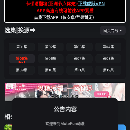
卡顿请翻墙(亚洲节点优先):
下载虎跃VPN
APP高速专线可前往APP观看
点我下载APP（仅安卓/苹果暂无）
选集|换源➡
网页专线
第01集
第02集
第03集
第04集
第05集
第06集
第07集
第08集
第09集
第10集
第11集
第12集
公告内容
相关推荐
欢迎来到MuteFun动漫