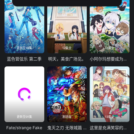
更新至19集
12集全
11集全
蓝色管弦乐 第二季
明天，美食广场见。
小阿尔玛想要成为家人
更新至01集
剧场版
13集全
Fate/strange Fake
鬼灭之刃 无限城篇 第一章 猗窝座再袭
这里是充满笑容的职场。