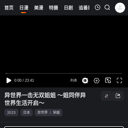
0
首页
日漫
美漫
特摄
日剧
追番周表
今日更新
我的观影记录
异世界一击无双姐姐 ～姐同伴异世界生活开启～
第05集
清空
异世界一击无双姐姐 ～姐同伴异
世界生活开启～
2023
日本
异世界
/
穿越