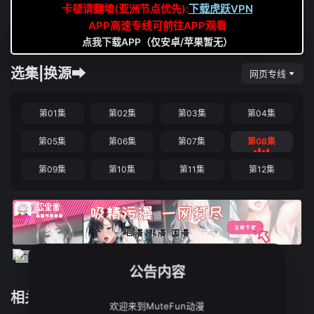
卡顿请翻墙(亚洲节点优先):
下载虎跃VPN
APP高速专线可前往APP观看
点我下载APP（仅安卓/苹果暂无）
选集|换源➡
网页专线
第01集
第02集
第03集
第04集
第05集
第06集
第07集
第08集
第09集
第10集
第11集
第12集
公告内容
相关推荐
欢迎来到MuteFun动漫