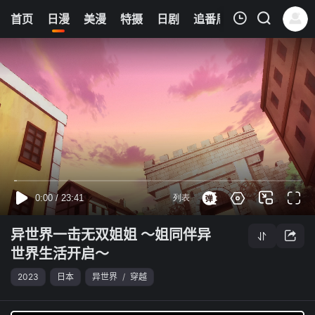
0
首页
日漫
美漫
特摄
日剧
追番周表
今日更新
我的观影记录
异世界一击无双姐姐 ～姐同伴异世界生活开启～
第08集
清空
异世界一击无双姐姐 ～姐同伴异
世界生活开启～
2023
日本
异世界
/
穿越