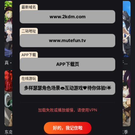
最新域名
www.2kdm.com
二站地址
www.mutefun.tv
12集全
12集全
13集全
APP下载
真・进化果 实不知不觉踏上胜利的人生
东京猫猫 NEW～♡
弹珠汽水瓶里的千岁同学
APP下载页
在线游玩
多样瑟瑟角色场景👄互动游戏💗待你体验!🌟
加载失败或播放缓慢，请使用VPN
24集全
更新至21集
更新至18集
好的，我记住啦
东岛丹三郎想成为假面骑士
古诺希亚
致不灭的你 第三季