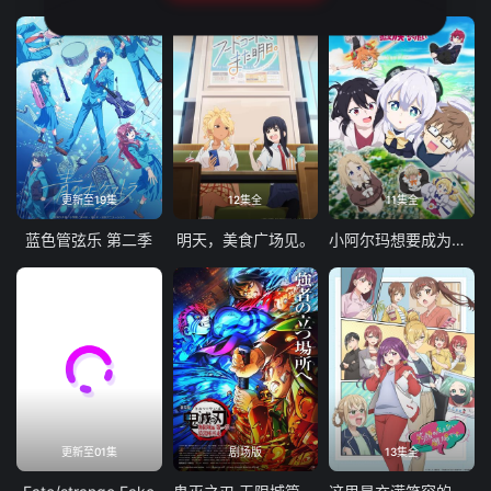
更新至19集
12集全
11集全
蓝色管弦乐 第二季
明天，美食广场见。
小阿尔玛想要成为家人
更新至01集
剧场版
13集全