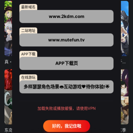
最新域名
www.2kdm.com
二站地址
www.mutefun.tv
12集全
12集全
13集全
APP下载
真・进化果 实不知不觉踏上胜利的人生
东京猫猫 NEW～♡
弹珠汽水瓶里的千岁同学
APP下载页
在线游玩
多样瑟瑟角色场景👄互动游戏💗待你体验!🌟
加载失败或播放缓慢，请使用VPN
24集全
更新至21集
更新至18集
好的，我记住啦
东岛丹三郎想成为假面骑士
古诺希亚
致不灭的你 第三季