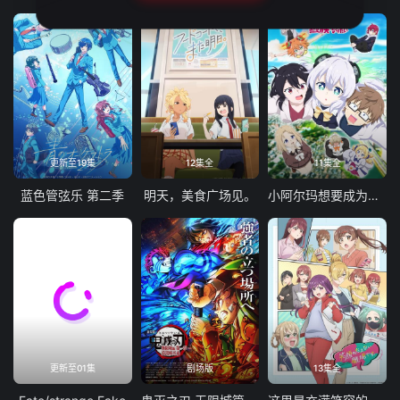
更新至19集
12集全
11集全
蓝色管弦乐 第二季
明天，美食广场见。
小阿尔玛想要成为家人
更新至01集
剧场版
13集全