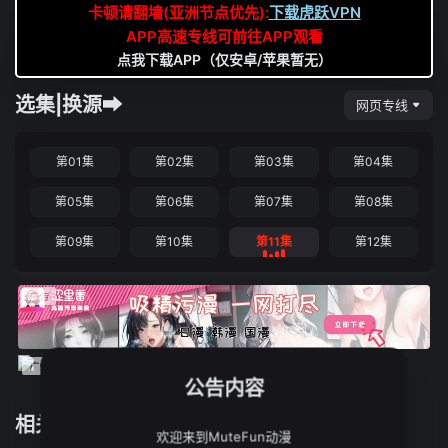
卡顿请翻墙(亚洲节点优先):
下载虎跃VPN
APP高速专线可前往APP观看
点我下载APP（仅安卓/苹果暂无）
选集|换源➡
网页专线
第01集
第02集
第03集
第04集
第05集
第06集
第07集
第08集
第09集
第10集
第11集
第12集
公告内容
相关推荐
欢迎来到MuteFun动漫