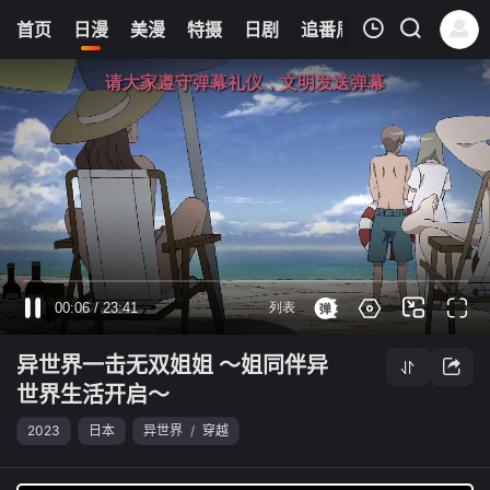
0
首页
日漫
美漫
特摄
日剧
追番周表
今日更新
我的观影记录
异世界一击无双姐姐 ～姐同伴异世界生活开启～
第11集
清空
异世界一击无双姐姐 ～姐同伴异
世界生活开启～
2023
日本
异世界
/
穿越