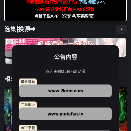
卡顿请翻墙(亚洲节点优先):
下载虎跃VPN
APP高速专线可前往APP观看
点我下载APP（仅安卓/苹果暂无）
选集|换源➡
公告内容
欢迎来到MuteFun动漫
相关推荐
最新域名
www.2kdm.com
二站地址
www.mutefun.tv
APP下载