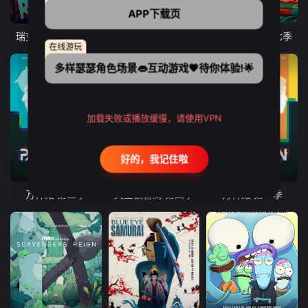
10集全
9集全
10集全
APP下载页
瑞克和莫蒂 第八季
爱、死亡和机器人 第三季
瑞克和莫蒂 第七季
在线游玩
多样瑟瑟角色场景👄互动游戏💗待你体验!🌟
加载失败或播放缓慢，请使用VPN
好的，我记住啦
8集全
10集全
8集全
万神殿 第二季
天堂镇警局 第四季
万神殿 第一季