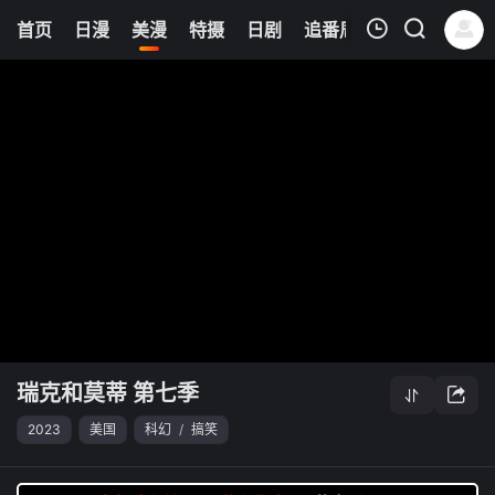
6
首页
日漫
美漫
特摄
日剧
追番周表
今日更新
我的观影记录
瑞克和莫蒂 第七季
清空
瑞克和莫蒂 第七季
2023
美国
科幻
/
搞笑