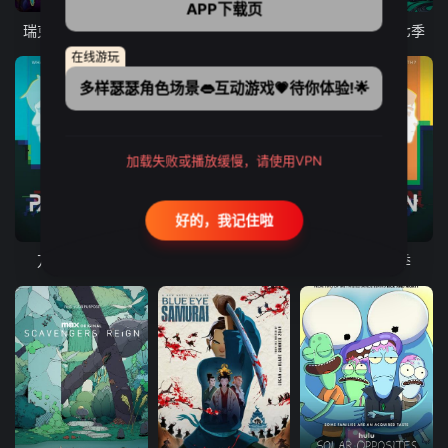
APP下载页
瑞克和莫蒂 第八季
爱、死亡和机器人 第三季
瑞克和莫蒂 第七季
在线游玩
多样瑟瑟角色场景👄互动游戏💗待你体验!🌟
加载失败或播放缓慢，请使用VPN
好的，我记住啦
8集全
10集全
8集全
万神殿 第二季
天堂镇警局 第四季
万神殿 第一季