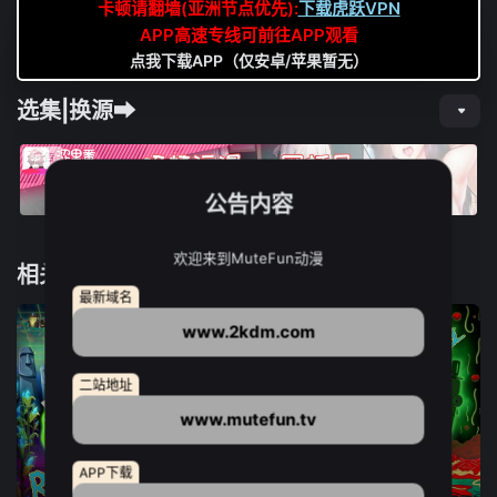
卡顿请翻墙(亚洲节点优先):
下载虎跃VPN
APP高速专线可前往APP观看
点我下载APP（仅安卓/苹果暂无）
选集|换源➡
公告内容
欢迎来到MuteFun动漫
相关推荐
最新域名
www.2kdm.com
二站地址
www.mutefun.tv
APP下载
10集全
9集全
10集全