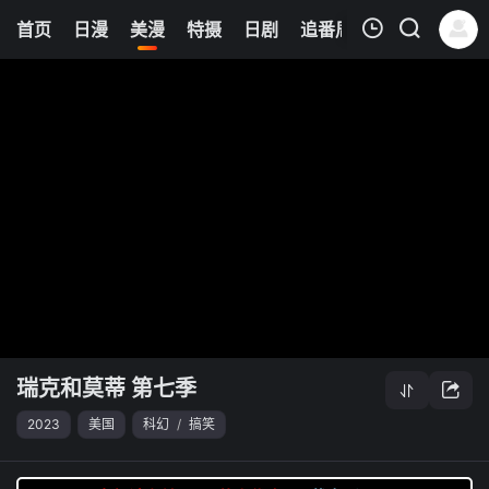
0
首页
日漫
美漫
特摄
日剧
追番周表
今日更新
我的观影记录
瑞克和莫蒂 第七季
清空
瑞克和莫蒂 第七季
2023
美国
科幻
/
搞笑