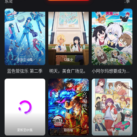
东岛丹三郎想成为假面骑士
古诺希亚
致不灭的你 第三季
更新至19集
12集全
11集全
蓝色管弦乐 第二季
明天，美食广场见。
小阿尔玛想要成为家人
更新至01集
剧场版
13集全