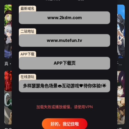
最新域名
www.2kdm.com
二站地址
www.mutefun.tv
12集全
12集全
13集全
APP下载
APP下载页
真・进化果 实不知不觉踏上胜利的人生
东京猫猫 NEW～♡
弹珠汽水瓶里的千岁同学
在线游玩
多样瑟瑟角色场景👄互动游戏💗待你体验!🌟
加载失败或播放缓慢，请使用VPN
24集全
更新至21集
更新至18集
好的，我记住啦