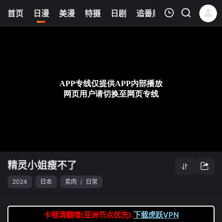
8
首页
日漫
美漫
特摄
日剧
追番周表
今日更新
我的观影记录
精灵小姐瘦不了
第07集
清空
精灵小姐瘦不了
2024
日本
卖肉
/
日常
卡顿请翻墙(亚洲节点优先):
下载虎跃VPN