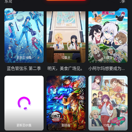
东岛丹三郎想成为假面骑士
古诺希亚
致不灭的你 第三季
更新至19集
12集全
11集全
蓝色管弦乐 第二季
明天，美食广场见。
小阿尔玛想要成为家人
更新至01集
剧场版
13集全