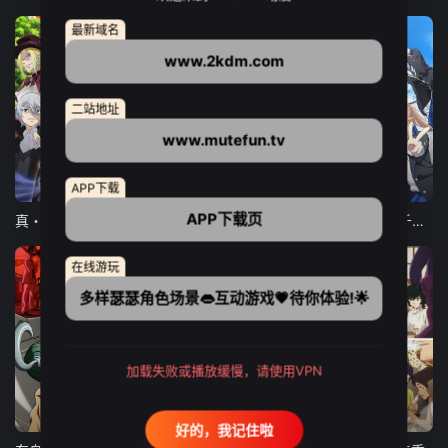
最新域名
www.2kdm.com
二站地址
www.mutefun.tv
12集全
12集全
13集全
APP下载
APP下载页
真・进化果 实不知不觉踏上胜利的人生
东京猫猫 NEW～♡
弹珠汽水瓶里的千岁同学
在线游玩
多样瑟瑟角色场景👄互动游戏💗待你体验!🌟
加载失败或播放缓慢，请使用VPN
24集全
更新至21集
更新至18集
好的，我记住啦