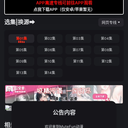
APP高速专线可前往APP观看
点我下载APP（仅安卓/苹果暂无）
选集|换源➡
网页专线
第01集
第02集
第03集
第04集
第05集
第06集
第07集
第08集
第09集
第10集
第11集
第12集
第13集
第14集
公告内容
相关推荐
欢迎来到MuteFun动漫