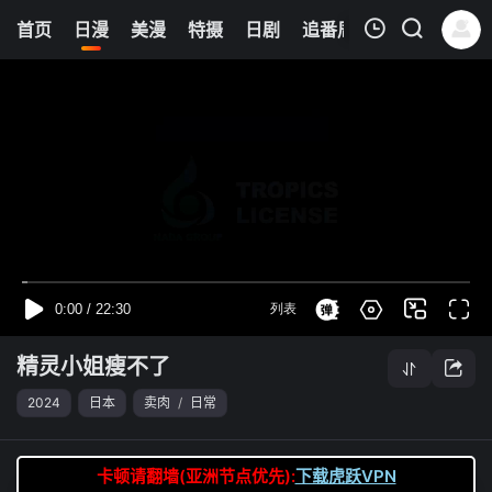
6
首页
日漫
美漫
特摄
日剧
追番周表
今日更新
我的观影记录
精灵小姐瘦不了
第01集
清空
精灵小姐瘦不了
2024
日本
卖肉
/
日常
卡顿请翻墙(亚洲节点优先):
下载虎跃VPN