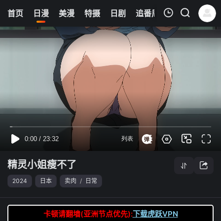
6
首页
日漫
美漫
特摄
日剧
追番周表
今日更新
我的观影记录
精灵小姐瘦不了
第04集
清空
精灵小姐瘦不了
2024
日本
卖肉
/
日常
卡顿请翻墙(亚洲节点优先):
下载虎跃VPN