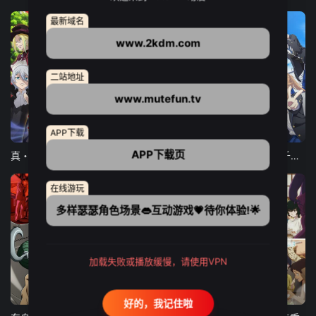
最新域名
www.2kdm.com
二站地址
www.mutefun.tv
12集全
12集全
13集全
APP下载
APP下载页
真・进化果 实不知不觉踏上胜利的人生
东京猫猫 NEW～♡
弹珠汽水瓶里的千岁同学
在线游玩
多样瑟瑟角色场景👄互动游戏💗待你体验!🌟
加载失败或播放缓慢，请使用VPN
24集全
更新至21集
更新至18集
好的，我记住啦