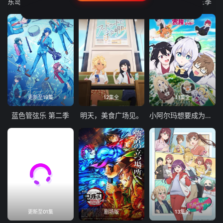
东岛丹三郎想成为假面骑士
古诺希亚
致不灭的你 第三季
更新至19集
12集全
11集全
蓝色管弦乐 第二季
明天，美食广场见。
小阿尔玛想要成为家人
更新至01集
剧场版
13集全