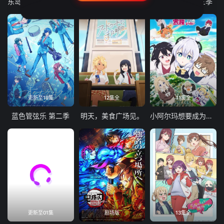
东岛丹三郎想成为假面骑士
古诺希亚
致不灭的你 第三季
更新至19集
12集全
11集全
蓝色管弦乐 第二季
明天，美食广场见。
小阿尔玛想要成为家人
更新至01集
剧场版
13集全