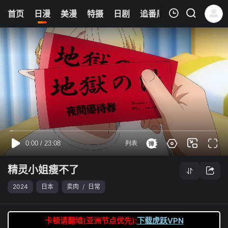
0
首页
日漫
美漫
特摄
日剧
追番周表
今日更新
我的观影记录
精灵小姐瘦不了
第03集
清空
精灵小姐瘦不了
2024
日本
卖肉
/
日常
卡顿请翻墙(亚洲节点优先):
下载虎跃VPN