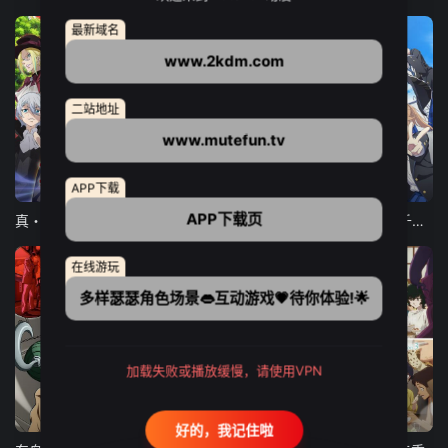
最新域名
www.2kdm.com
二站地址
www.mutefun.tv
12集全
12集全
13集全
APP下载
APP下载页
真・进化果 实不知不觉踏上胜利的人生
东京猫猫 NEW～♡
弹珠汽水瓶里的千岁同学
在线游玩
多样瑟瑟角色场景👄互动游戏💗待你体验!🌟
加载失败或播放缓慢，请使用VPN
24集全
更新至21集
更新至18集
好的，我记住啦