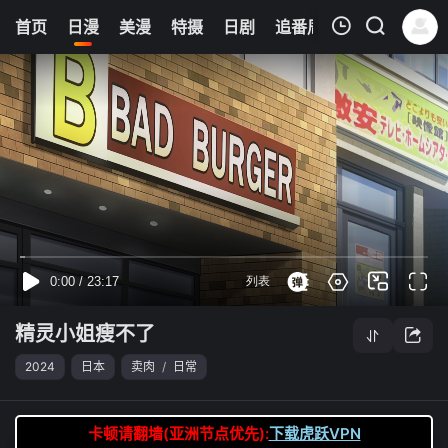
8
首页
日漫
美漫
特摄
日剧
追番周表
今日更新
我的观影记录
精灵小姐瘦不了
第10集
清空
精灵小姐瘦不了
2024
日本
卖肉
/
日常
卡顿请翻墙(亚洲节点优先):
下载虎跃VPN