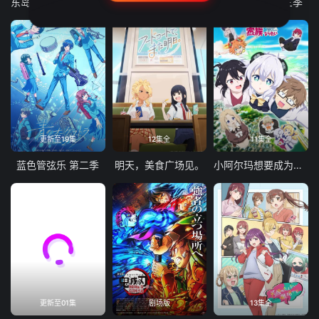
东岛丹三郎想成为假面骑士
古诺希亚
致不灭的你 第三季
更新至19集
12集全
11集全
蓝色管弦乐 第二季
明天，美食广场见。
小阿尔玛想要成为家人
更新至01集
剧场版
13集全