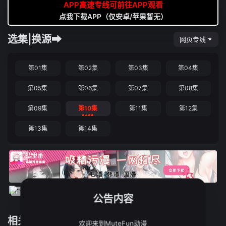
APP高速专线可前往APP观看
点我下载APP（仅安卓/苹果暂无）
选集|换源➡
网页专线
第01集
第02集
第03集
第04集
第05集
第06集
第07集
第08集
第09集
第10集
第11集
第12集
第13集
第14集
公告内容
相关推荐
欢迎来到MuteFun动漫