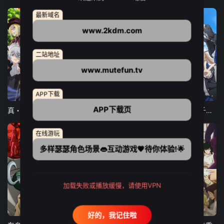
最新域名
www.2kdm.com
二站地址
www.mutefun.tv
12集全
12集全
13集全
APP下载
APP下载页
真・进化果 实不知不觉踏上胜利的人生
东京猫猫 NEW～♡
弹珠汽水瓶里的千岁同学
在线游玩
多样瑟瑟角色场景👄互动游戏💗待你体验!🌟
加载失败或播放缓慢，请使用VPN
24集全
更新至21集
更新至18集
好的，我记住啦