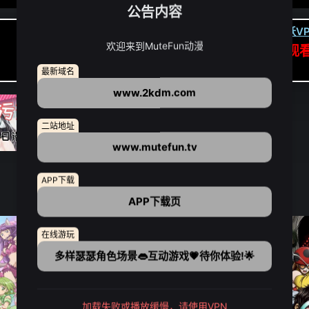
公告内容
卡顿请翻墙(亚洲节点优先):
下载虎跃VP
欢迎来到MuteFun动漫
APP高速专线可前往APP观
点我下载APP（仅安卓/苹果暂无）
最新域名
www.2kdm.com
二站地址
www.mutefun.tv
APP下载
APP下载页
在线游玩
多样瑟瑟角色场景👄互动游戏💗待你体验!🌟
加载失败或播放缓慢，请使用VPN