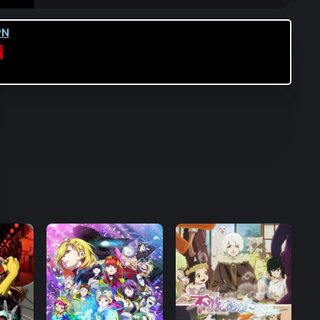
第16集
N
看