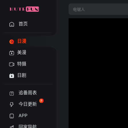
首页
日漫
美漫
特摄
日剧
追番周表
6
今日更新
APP
回家导航