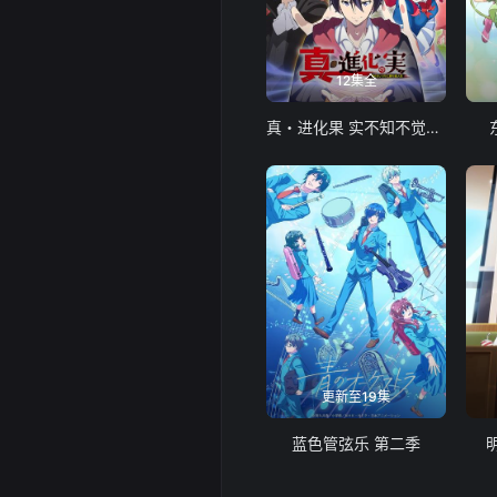
12集全
真・进化果 实不知不觉踏上胜利的人生
更新至19集
蓝色管弦乐 第二季