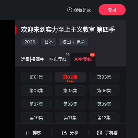
观看记录
登录
我的观影记录
欢迎来到实力至上主义教室 第四季
欢迎来到实力至上主义教室 第四季
第02集
2026
日本
校园
党争
/
清空
16
16
网页专线
选集|换源➡
APP专线
欢迎来到实力至上主义教室 第四季 -第02集
第01集
第02集
第03集
手机扫一扫继续看
第04集
第05集
第06集
第07集
第08集
第09集
第10集
第11集
第12集
第13集
第14集
第15集
排序
分享
手机看