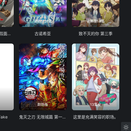
更新至21集
更新至18集
东岛丹三郎想成为假面骑士
古诺希亚
致不灭的你 第三季
剧场版
13集全
Fake
鬼灭之刃 无限城篇 第一章 猗窝座再袭
这里是充满笑容的职场。