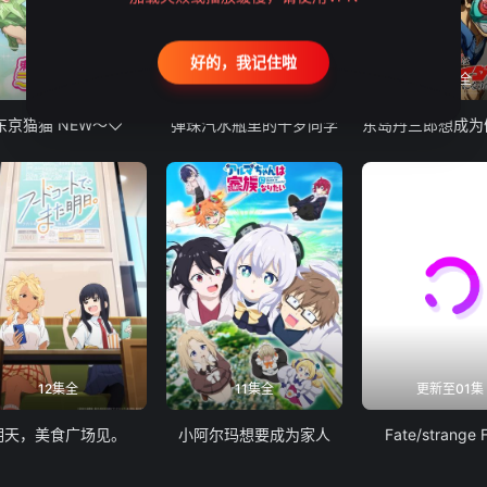
好的，我记住啦
12集全
13集全
24集全
东京猫猫 NEW～♡
弹珠汽水瓶里的千岁同学
12集全
11集全
更新至01集
明天，美食广场见。
小阿尔玛想要成为家人
Fate/strange 