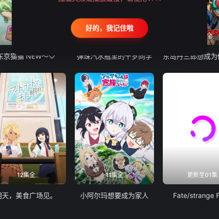
好的，我记住啦
12集全
13集全
24集全
东京猫猫 NEW～♡
弹珠汽水瓶里的千岁同学
12集全
11集全
更新至01集
明天，美食广场见。
小阿尔玛想要成为家人
Fate/strange 