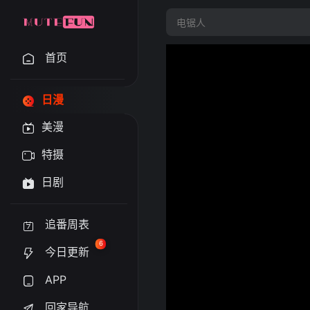
首页
日漫
美漫
特摄
日剧
追番周表
6
今日更新
APP
回家导航