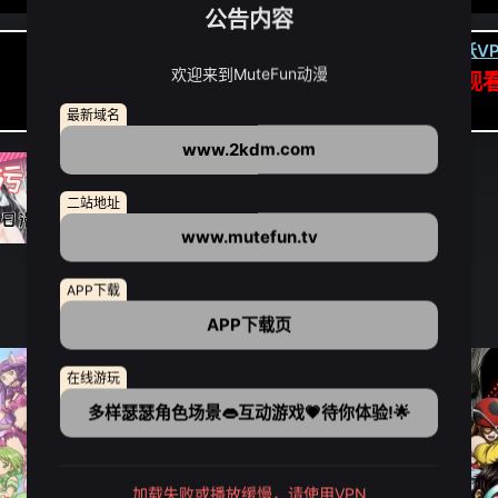
公告内容
卡顿请翻墙(亚洲节点优先):
下载虎跃VP
欢迎来到MuteFun动漫
APP高速专线可前往APP观
点我下载APP（仅安卓/苹果暂无）
最新域名
www.2kdm.com
二站地址
www.mutefun.tv
APP下载
APP下载页
在线游玩
多样瑟瑟角色场景👄互动游戏💗待你体验!🌟
加载失败或播放缓慢，请使用VPN