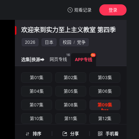
观看记录
登录
我的观影记录
欢迎来到实力至上主义教室 第四季
欢迎来到实力至上主义教室 第四季
第09集
2026
日本
校园
党争
/
清空
16
16
网页专线
选集|换源➡
APP专线
欢迎来到实力至上主义教室 第四季 -第09集
第01集
第02集
第03集
手机扫一扫继续看
第04集
第05集
第06集
第07集
第08集
第09集
第10集
第11集
第12集
第13集
第14集
第15集
排序
分享
手机看