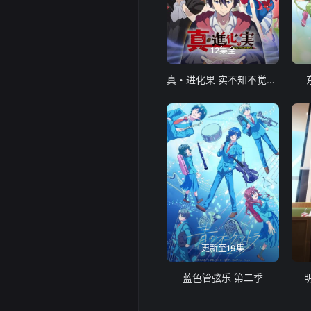
12集全
真・进化果 实不知不觉踏上胜利的人生
更新至19集
蓝色管弦乐 第二季