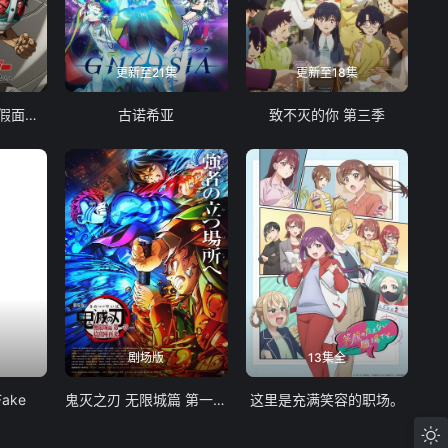
更新至21集
更新至18集
东岛丹三郎想成为假面骑士
古诺希亚
致不灭的你 第三季
剧场版
13集全
Fake
鬼灭之刃 无限城篇 第一章 猗窝座再袭
这里是充满笑容的职场。