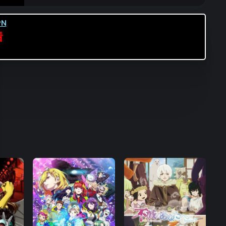
第16集
N
看