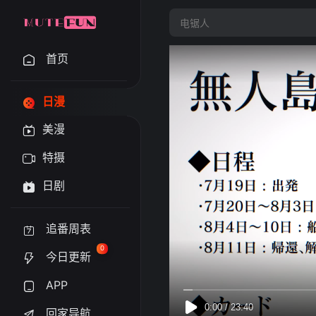
首页
日漫
美漫
特摄
日剧
追番周表
0
今日更新
APP
回家导航