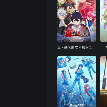
12集全
真・进化果 实不知不觉踏上胜利的人生
更新至19集