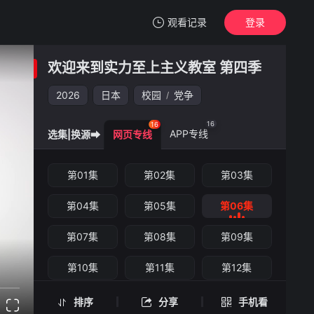
观看记录
登录
我的观影记录
欢迎来到实力至上主义教室 第四季
欢迎来到实力至上主义教室 第四季
第06集
2026
日本
校园
党争
/
清空
16
16
APP专线
选集|换源➡
网页专线
欢迎来到实力至上主义教室 第四季 -第06集
第01集
第02集
第03集
手机扫一扫继续看
第04集
第05集
第06集
第07集
第08集
第09集
第10集
第11集
第12集
第13集
第14集
第15集
排序
分享
手机看