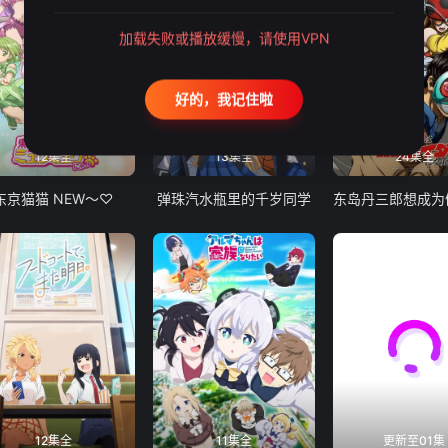
加载失败或播放缓慢，请使用VPN
好的，我记住啦
12集全
13集全
24集全
东京猫猫 NEW～♡
弹珠汽水瓶里的千岁同学
12集全
11集全
更新至01集