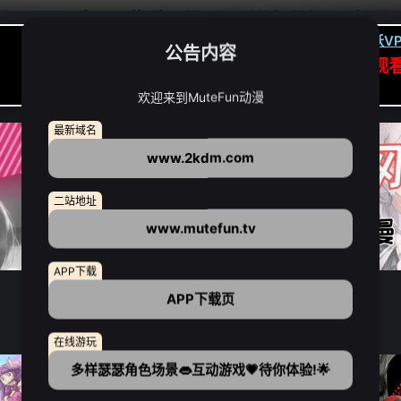
卡顿请翻墙(亚洲节点优先):
下载虎跃VP
公告内容
APP高速专线可前往APP观
点我下载APP（仅安卓/苹果暂无）
欢迎来到MuteFun动漫
最新域名
www.2kdm.com
二站地址
www.mutefun.tv
APP下载
APP下载页
在线游玩
多样瑟瑟角色场景👄互动游戏💗待你体验!🌟