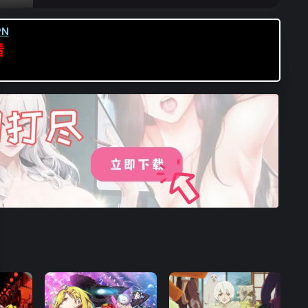
第16集
N
看