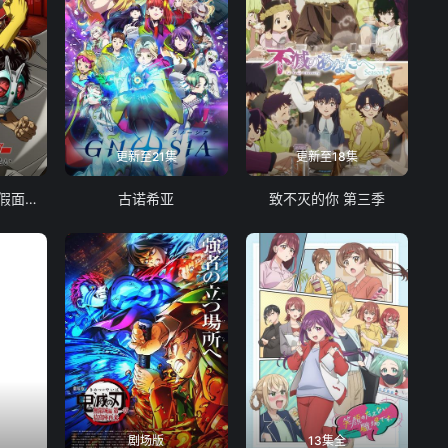
更新至21集
更新至18集
东岛丹三郎想成为假面骑士
古诺希亚
致不灭的你 第三季
剧场版
13集全