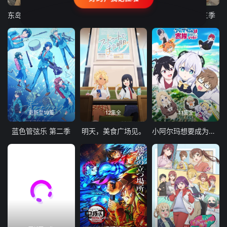
东岛丹三郎想成为假面骑士
古诺希亚
致不灭的你 第三季
更新至19集
12集全
11集全
蓝色管弦乐 第二季
明天，美食广场见。
小阿尔玛想要成为家人