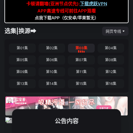
卡顿请翻墙(亚洲节点优先):
下载虎跃VPN
APP高速专线可前往APP观看
点我下载APP（仅安卓/苹果暂无）
选集|换源➡
网页专线
第01集
第02集
第03集
第04集
第05集
第06集
第07集
第08集
第09集
第10集
第11集
第12集
第13集
第14集
第15集
第16集
公告内容