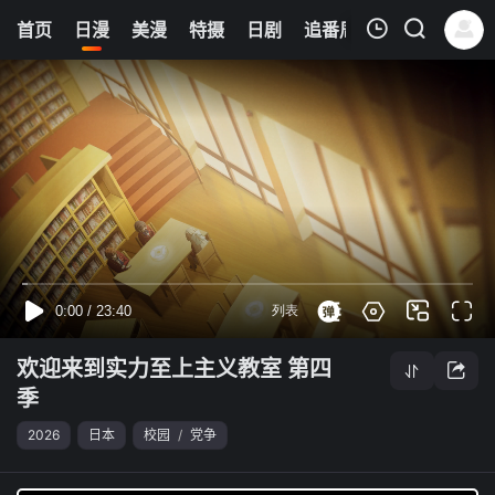
0
首页
日漫
美漫
特摄
日剧
追番周表
今日更新
我的观影记录
欢迎来到实力至上主义教室 第四季
第03集
清空
欢迎来到实力至上主义教室 第四
季
2026
日本
校园
/
党争