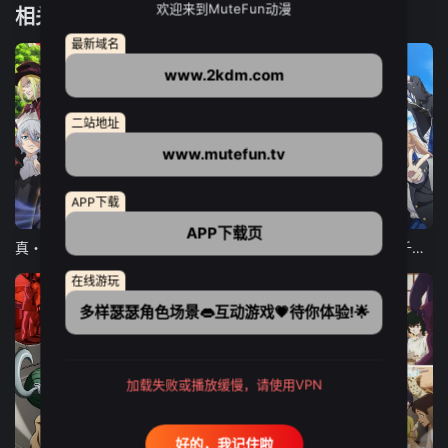
欢迎来到MuteFun动漫
相关推荐
最新域名
www.2kdm.com
二站地址
www.mutefun.tv
APP下载
12集全
12集全
13集全
APP下载页
真・进化果 实不知不觉踏上胜利的人生
东京猫猫 NEW～♡
弹珠汽水瓶里的千岁同学
在线游玩
多样瑟瑟角色场景👄互动游戏💗待你体验!🌟
加载失败或播放缓慢，请使用VPN
24集全
更新至21集
更新至18集
好的，我记住啦