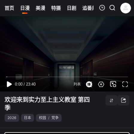
12
首页
日漫
美漫
特摄
日剧
追番周表
今日更新
我的观影记录
欢迎来到实力至上主义教室 第四季
第08集
清空
欢迎来到实力至上主义教室 第四
季
2026
日本
校园
/
党争