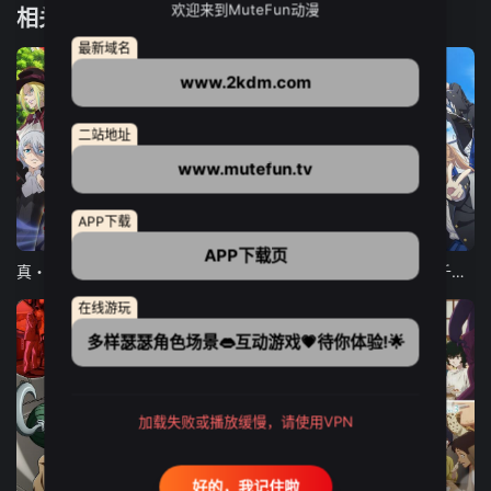
欢迎来到MuteFun动漫
相关推荐
最新域名
www.2kdm.com
二站地址
www.mutefun.tv
APP下载
12集全
12集全
13集全
APP下载页
真・进化果 实不知不觉踏上胜利的人生
东京猫猫 NEW～♡
弹珠汽水瓶里的千岁同学
在线游玩
多样瑟瑟角色场景👄互动游戏💗待你体验!🌟
加载失败或播放缓慢，请使用VPN
24集全
更新至21集
更新至18集
好的，我记住啦