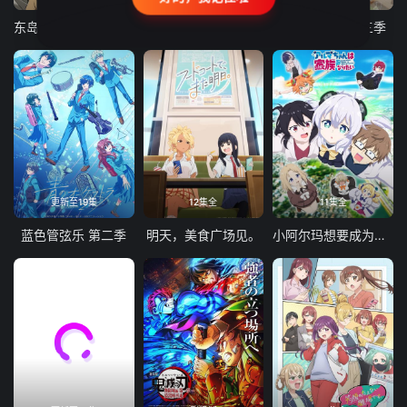
东岛丹三郎想成为假面骑士
古诺希亚
致不灭的你 第三季
更新至19集
12集全
11集全
蓝色管弦乐 第二季
明天，美食广场见。
小阿尔玛想要成为家人