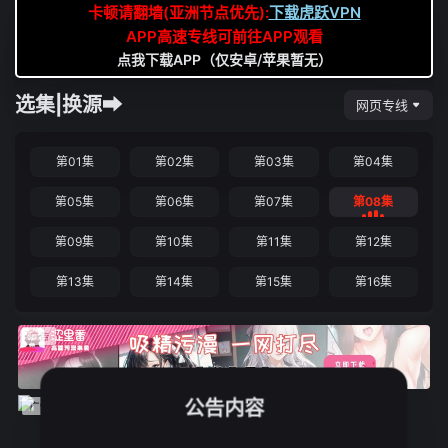
卡顿请翻墙(亚洲节点优先):
下载虎跃VPN
APP高速专线可前往APP观看
点我下载APP（仅安卓/苹果暂无）
选集|换源➡
网页专线
第01集
第02集
第03集
第04集
第05集
第06集
第07集
第08集
第09集
第10集
第11集
第12集
第13集
第14集
第15集
第16集
公告内容