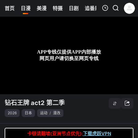
0
首页
日漫
美漫
特摄
日剧
追番周表
今日更新
我的观影记录
钻石王牌 act2 第二季
第10集
清空
钻石王牌 act2 第二季
2026
日本
运动
/
漫改
卡顿请翻墙(亚洲节点优先):
下载虎跃VPN