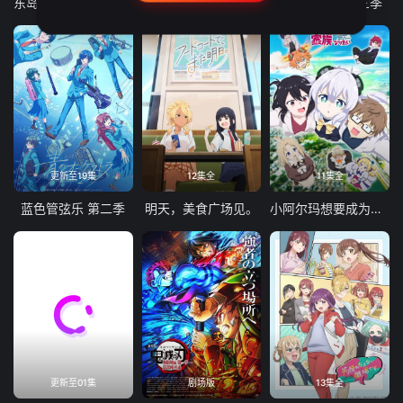
东岛丹三郎想成为假面骑士
古诺希亚
致不灭的你 第三季
更新至19集
12集全
11集全
蓝色管弦乐 第二季
明天，美食广场见。
小阿尔玛想要成为家人
更新至01集
剧场版
13集全