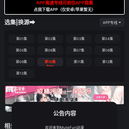
APP高速专线可前往APP观看
点我下载APP（仅安卓/苹果暂无）
选集|换源➡
APP专线
第01集
第02集
第03集
第04集
第05集
第06集
第07集
第08集
第09集
第10集
第11集
第12集
第13集
公告内容
相关推荐
欢迎来到MuteFun动漫