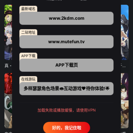
最新域名
www.2kdm.com
二站地址
www.mutefun.tv
12集全
12集全
13集全
APP下载
APP下载页
真・进化果 实不知不觉踏上胜利的人生
东京猫猫 NEW～♡
弹珠汽水瓶里的千岁同学
在线游玩
多样瑟瑟角色场景👄互动游戏💗待你体验!🌟
加载失败或播放缓慢，请使用VPN
24集全
更新至21集
更新至18集
好的，我记住啦