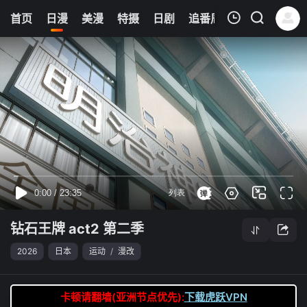
8
首页
日漫
美漫
特摄
日剧
追番周表
今日更新
我的观影记录
钻石王牌 act2 第二季
第05集
清空
钻石王牌 act2 第二季
2026
日本
运动
/
漫改
卡顿请翻墙(亚洲节点优先):
下载虎跃VPN