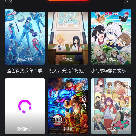
东岛丹三郎想成为假面骑士
古诺希亚
致不灭的你 第三季
更新至19集
12集全
11集全
蓝色管弦乐 第二季
明天，美食广场见。
小阿尔玛想要成为家人
更新至01集
剧场版
13集全