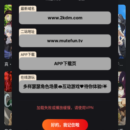
最新域名
www.2kdm.com
二站地址
www.mutefun.tv
12集全
12集全
13集全
APP下载
APP下载页
真・进化果 实不知不觉踏上胜利的人生
东京猫猫 NEW～♡
弹珠汽水瓶里的千岁同学
在线游玩
多样瑟瑟角色场景👄互动游戏💗待你体验!🌟
加载失败或播放缓慢，请使用VPN
24集全
更新至21集
更新至18集
好的，我记住啦