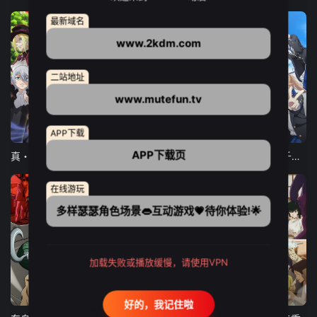
最新域名
www.2kdm.com
二站地址
www.mutefun.tv
12集全
12集全
13集全
APP下载
APP下载页
真・进化果 实不知不觉踏上胜利的人生
东京猫猫 NEW～♡
弹珠汽水瓶里的千岁同学
在线游玩
多样瑟瑟角色场景👄互动游戏💗待你体验!🌟
加载失败或播放缓慢，请使用VPN
24集全
更新至21集
更新至18集
好的，我记住啦