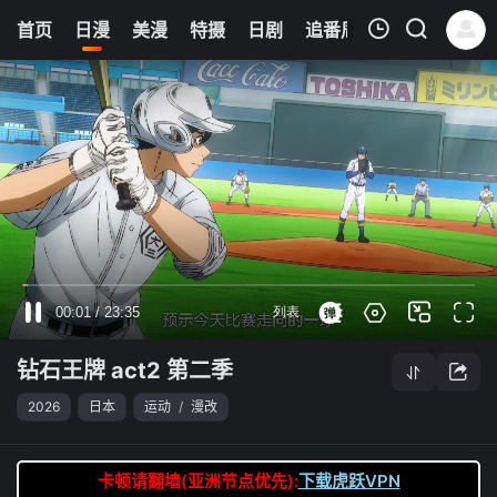
6
首页
日漫
美漫
特摄
日剧
追番周表
今日更新
我的观影记录
钻石王牌 act2 第二季
第07集
清空
钻石王牌 act2 第二季
2026
日本
运动
/
漫改
卡顿请翻墙(亚洲节点优先):
下载虎跃VPN