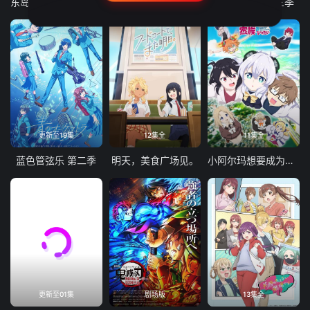
东岛丹三郎想成为假面骑士
古诺希亚
致不灭的你 第三季
更新至19集
12集全
11集全
蓝色管弦乐 第二季
明天，美食广场见。
小阿尔玛想要成为家人
更新至01集
剧场版
13集全